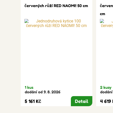
červených růží RED NAOMI! 50 cm
červen
cm
1 kus
2 kusy
dodání od 9. 8. 2026
dodání 
5 161 Kč
Detail
4 619