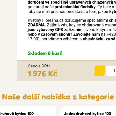
doručení ve speciálně upravených chlazených 
postarají naše
profesionální floristky
. Ty také m
abyste měli přesnou představu o tom, jakou
kyt
Květiny Floreana.cz doručujeme speciálními
chl
ZDARMA
. Zajímá vás, kdy se obdarovaná osob
jsou vybaveny GPS zařízením
, svého kurýra mů
nebo
v časovém shonu?
Zavolejte nám
na +420
17:00), poradíme s výběrem a
objednávku za vá
Skladem 8 kusů
Cena s DPH
-
1 976 Kč
Naše další nabídka z kategorie
ruhová kytice 100
Jednodruhová kytice 100