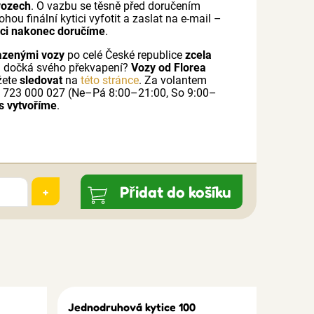
vozech
. O vazbu se těsně před doručením
ohou finální kytici vyfotit a zaslat na e-mail –
ici nakonec doručíme
.
azenými vozy
po celé České republice
zcela
a dočká svého překvapení?
Vozy od Florea
žete
sledovat
na
této stránce
. Za volantem
 723 000 027 (Ne–Pá 8:00–21:00, So 9:00–
s vytvoříme
.
Přidat do košíku
+
Jednodruhová kytice 100