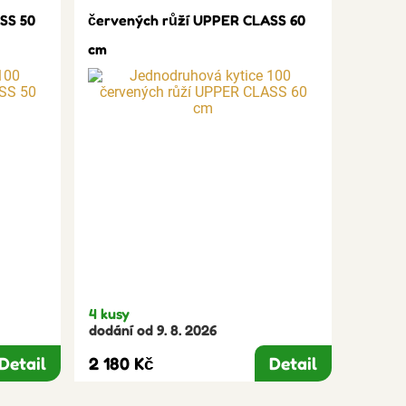
SS 50
červených růží UPPER CLASS 60
cm
4 kusy
dodání od 9. 8. 2026
Detail
2 180 Kč
Detail