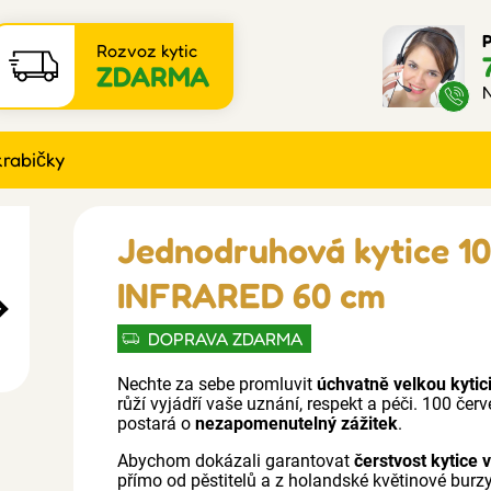
P
Rozvoz kytic
ZDARMA
N
krabičky
Jednodruhová kytice 10
INFRARED 60 cm
DOPRAVA ZDARMA
Nechte za sebe promluvit
úchvatně velkou kytici
růží vyjádří vaše uznání, respekt a péči. 100 če
postará o
nezapomenutelný zážitek
.
Abychom dokázali garantovat
čerstvost kytice 
přímo od pěstitelů a z holandské květinové burz