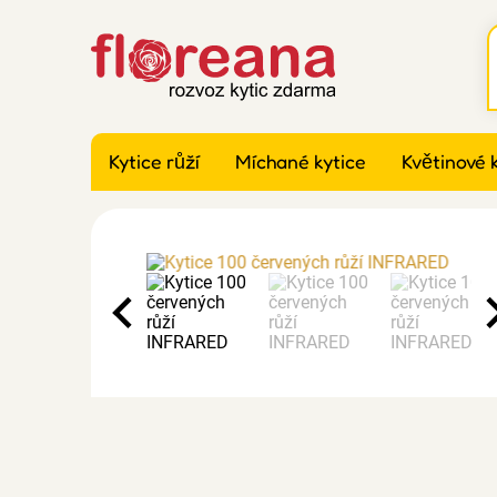
Kytice růží
Míchané kytice
Květinové 