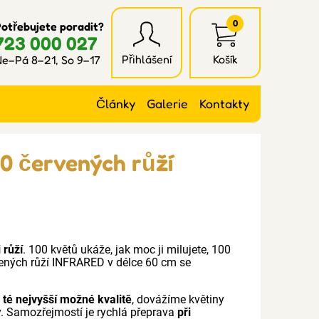
0
otřebujete poradit?
723 000 027
Přihlášení
Košík
e–Pá 8–21, So 9–17
Články
Galerie
Kontakty
0 červených růží
 růží
. 100 květů ukáže, jak moc ji milujete, 100
rvených růží INFRARED v délce 60 cm se
v té nejvyšší možné kvalitě
, dovážíme květiny
y. Samozřejmostí je rychlá přeprava
při