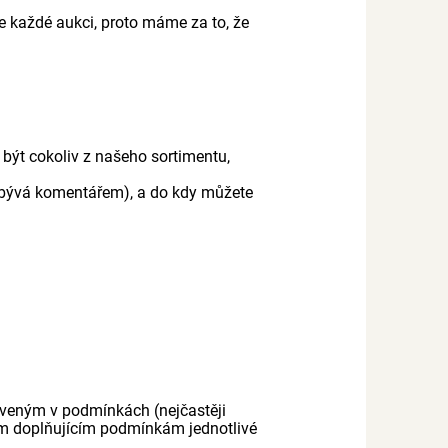
e každé aukci, proto máme za to, že
 být cokoliv z našeho sortimentu,
o bývá komentářem), a do kdy můžete
oveným v podmínkách (nejčastěji
m doplňujícím podmínkám jednotlivé