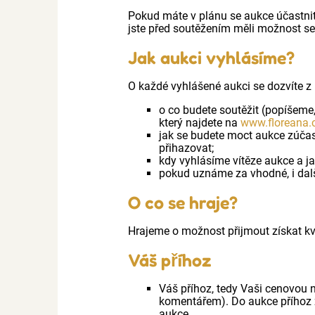
Pokud máte v plánu se aukce účastnit
jste před soutěžením měli možnost se
Jak aukci vyhlásíme?
O každé vyhlášené aukci se dozvíte z 
o co budete soutěžit (popíšeme,
který najdete na
www.floreana.
jak se budete moct aukce zúčas
přihazovat;
kdy vyhlásíme vítěze aukce a ja
pokud uznáme za vhodné, i dalš
O co se hraje?
Hrajeme o možnost přijmout získat kv
Váš příhoz
Váš příhoz, tedy Vaši cenovou
komentářem). Do aukce příhoz
aukce.