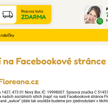
P
Rozvoz kytic
ZDARMA
N
krabičky
 na Facebookové stránce
Floreana.cz
cká 1427, 473 01 Nový Bor, IČ: 19998007. Spisová značka C 5145
a našich sociálních sítích (např. na naší Facebookové stránce 
vané „aukce“ (dále tak soutěže budeme pro zjednodušení v těc