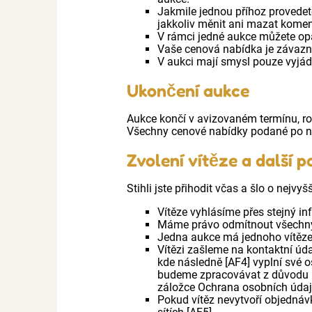
Jakmile jednou příhoz provedete
jakkoliv měnit ani mazat kome
V rámci jedné aukce můžete op
Vaše cenová nabídka je závazn
V aukci mají smysl pouze vyjád
Ukončení aukce
Aukce končí v avizovaném termínu, ro
Všechny cenové nabídky podané po n
Zvolení vítěze a další p
Stihli jste přihodit včas a šlo o nej
Vítěze vyhlásíme přes stejný in
Máme právo odmítnout všechny
Jedna aukce má jednoho vítěze.
Vítězi zašleme na kontaktní úda
kde následně [AF4] vyplní své o
budeme zpracovávat z důvodu pl
záložce Ochrana osobních údaj
Pokud vítěz nevytvoří objednáv