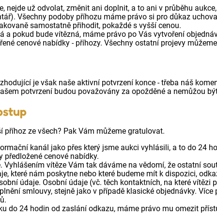
, nejde už odvolat, změnit ani doplnit, a to ani v průběhu aukce,
ntář). Všechny podoby příhozu máme právo si pro důkaz uchova
akovaně samostatně přihodit, pokaždé s vyšší cenou.
á a pokud bude vítězná, máme právo po Vás vytvoření objedná
řené cenové nabídky - příhozy. Všechny ostatní projevy můžeme 
zhodující je však naše aktivní potvrzení konce - třeba náš kome
ašem potvrzení budou považovány za opožděné a nemůžou být
ostup
vyšší příhoz ze všech? Pak Vám můžeme gratulovat.
formační kanál jako přes který jsme aukci vyhlásili, a to do 24 
 předložené cenové nabídky.
 Vyhlášením vítěze Vám tak dáváme na vědomí, že ostatní soutě
je, které nám poskytne nebo které budeme mít k dispozici, odka
sobní údaje. Osobní údaje (vč. těch kontaktních, na které vítěz
nění smlouvy, stejně jako v případě klasické objednávky. Více p
ů.
ku do 24 hodin od zaslání odkazu, máme právo mu omezit přístu