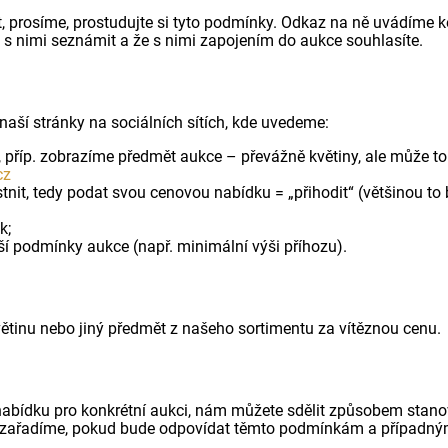
, prosíme, prostudujte si tyto podmínky. Odkaz na ně uvádíme k
 s nimi seznámit a že s nimi zapojením do aukce souhlasíte.
naší stránky na sociálních sítích, kde uvedeme:
 příp. zobrazíme předmět aukce – převážně květiny, ale může to
cz
tnit, tedy podat svou cenovou nabídku = „přihodit“ (většinou t
k;
í podmínky aukce (např. minimální výši příhozu).
ětinu nebo jiný předmět z našeho sortimentu za vítěznou cenu.
 nabídku pro konkrétní aukci, nám můžete sdělit způsobem stan
 zařadíme, pokud bude odpovídat těmto podmínkám a případný