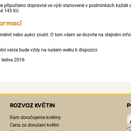
de připočteno dopravné ve výši stanovené v podmínkách každé
né 145 Kč.
formací
ěnit nebo aukci zrušit. O tom všem se dozvíte na stejném inf
ní verze bude vždy na našem webu k dispozici.
. ledna 2016
ROZVOZ KVĚTIN
P
Kam doručujeme květiny
Cena za doručení květin