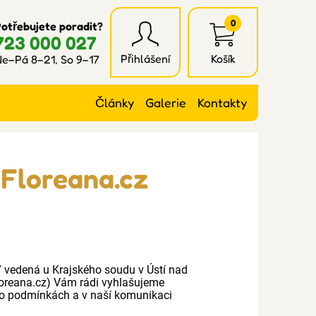
0
otřebujete poradit?
723 000 027
Přihlášení
Košík
e–Pá 8–21, So 9–17
Články
Galerie
Kontakty
 Floreana.cz
7 vedená u Krajského soudu v Ústí nad
Floreana.cz) Vám rádi vyhlašujeme
hto podmínkách a v naší komunikaci