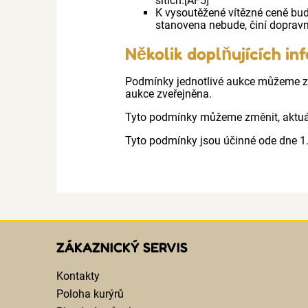
sítích.[AF5]
K vysoutěžené vítězné ceně bu
stanovena nebude, činí doprav
Několik doplňujících in
Podmínky jednotlivé aukce můžeme zm
aukce zveřejněna.
Tyto podmínky můžeme změnit, aktuál
Tyto podmínky jsou účinné ode dne 1
ZÁKAZNICKÝ SERVIS
Kontakty
Poloha kurýrů