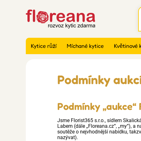
Kytice růží
Míchané kytice
Květinové 
Podmínky aukcí
Podmínky „aukce“ 
Jsme Florist365 s.r.o., sídlem Skali
Labem (dále „Floreana.cz“, „my“), a n
soutěže o nejvhodnější nabídku, takz
nazývat).