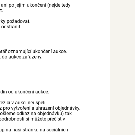
 ani po jejím ukončení (nejde tedy
t.
vky požadovat.
odstranit.
ntář oznamující ukončení aukce.
 do aukce zařazeny.
hodin od ukončení aukce.
žící v aukci neuspěli.
z pro vytvoření a uhrazení objednávky,
i pošleme odkaz na objednávku) tak
odrobností si můžete přečíst v
p na naši stránku na sociálních