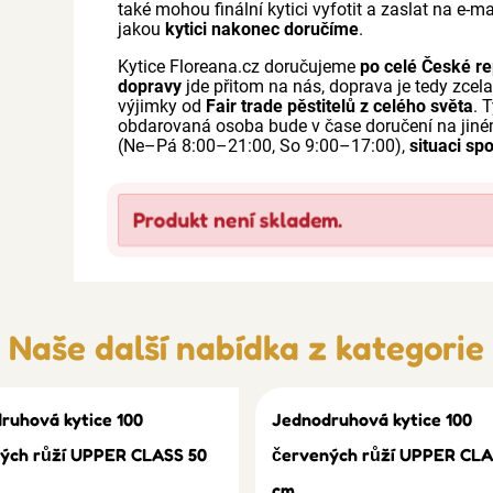
také mohou finální kytici vyfotit a zaslat na e-
jakou
kytici nakonec doručíme
.
Kytice Floreana.cz doručujeme
po celé České re
dopravy
jde přitom na nás, doprava je tedy zcel
výjimky od
Fair trade pěstitelů z celého světa
. 
obdarovaná osoba bude v čase doručení na jin
(Ne–Pá 8:00–21:00, So 9:00–17:00),
situaci sp
Produkt není skladem.
Naše další nabídka z kategorie
ruhová kytice 100
Jednodruhová kytice 100
ých růží UPPER CLASS 50
červených růží UPPER CLA
cm