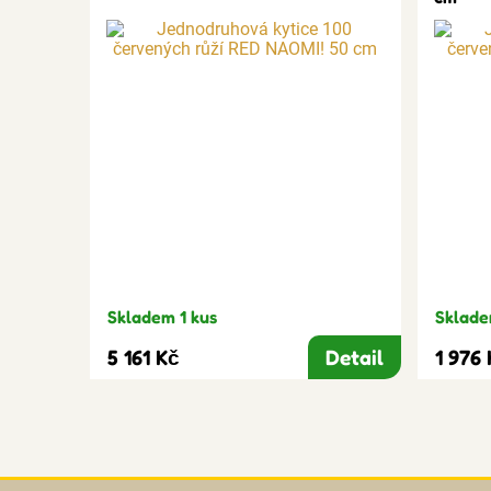
Skladem 1 kus
Sklade
5 161 Kč
Detail
1 976