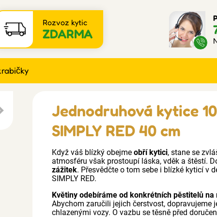
P
Rozvoz kytic
ZDARMA
N
krabičky
Jednodruhová kytice 10
SIMPLY RED 40 cm
Když váš blízký obejme
obří kytici
, stane se zvlá
atmosféru však prostoupí láska, vděk a štěstí. Do
zážitek
. Přesvědčte o tom sebe i blízké kyticí v
SIMPLY RED.
Květiny odebíráme od konkrétních pěstitelů na 
Abychom zaručili jejich čerstvost, dopravujeme j
chlazenými vozy. O vazbu se těsně před doruče