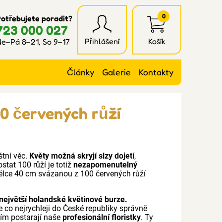
0
otřebujete poradit?
723 000 027
Přihlášení
Košík
e–Pá 8–21, So 9–17
Články
Galerie
Kontakty
0 červených růží
štní věc.
Květy možná skryjí slzy dojetí
,
stat 100 růží je totiž
nezapomenutelný
 délce 40 cm svázanou z 100 červených růží
největší holandské květinové burze.
e co nejrychleji do České republiky správně
ním postarají naše
profesionální floristky
. Ty