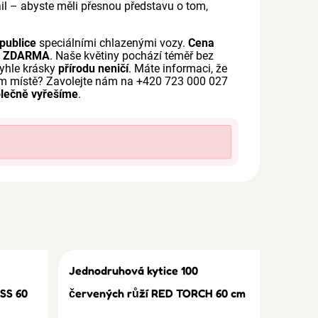
mail – abyste měli přesnou představu o tom,
publice
speciálními chlazenými vozy.
Cena
a
ZDARMA
. Naše květiny pochází téměř bez
Tyhle krásky
přírodu neničí
. Máte informaci, že
ém místě? Zavolejte nám na +420 723 000 027
olečně vyřešíme
.
Jednodruhová kytice 100
SS 60
červených růží RED TORCH 60 cm