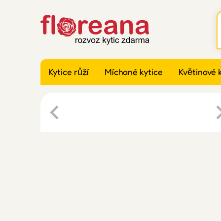
Kytice růží
Míchané kytice
Květinové 