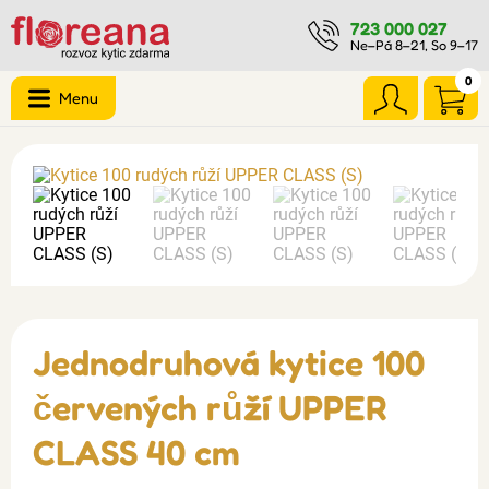
723 000 027
Ne–Pá 8–21, So 9–17
0
Menu
Jednodruhová kytice 100
červených růží UPPER
CLASS 40 cm