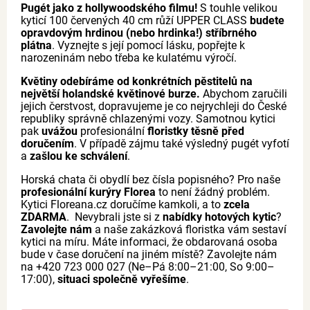
Pugét jako z hollywoodského filmu!
S touhle velikou
kyticí 100 červených 40 cm růží UPPER CLASS
budete
opravdovým hrdinou (nebo hrdinka!) stříbrného
plátna
. Vyznejte s její pomocí lásku, popřejte k
narozeninám nebo třeba ke kulatému výročí.
Květiny odebíráme od konkrétních pěstitelů na
největší holandské květinové burze.
Abychom zaručili
jejich čerstvost, dopravujeme je co nejrychleji do České
republiky správně chlazenými vozy. Samotnou kytici
pak
uvážou
profesionální
floristky těsně před
doručením
. V případě zájmu také výsledný pugét vyfotí
a
zašlou ke schválení
.
Horská chata či obydlí bez čísla popisného? Pro naše
profesionální kurýry Florea
to není žádný problém.
Kytici Floreana.cz doručíme kamkoli, a to
zcela
ZDARMA
. Nevybrali jste si z
nabídky hotových kytic
?
Zavolejte nám
a naše zakázková floristka vám sestaví
kytici na míru. Máte informaci, že obdarovaná osoba
bude v čase doručení na jiném místě? Zavolejte nám
na +420 723 000 027 (Ne–Pá 8:00–21:00, So 9:00–
17:00),
situaci společně vyřešíme
.