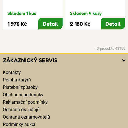
Skladem 1 kus
Skladem 4 kusy
1 976 Kč
Detail
2 180 Kč
Detail
ID produktu 48155
ZÁKAZNICKÝ SERVIS
Kontakty
Poloha kurýrů
Platební způsoby
Obchodní podmínky
Reklamační podmínky
Ochrana os. údajů
Ochrana oznamovatelů
Podmínky aukcí