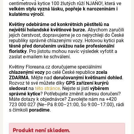
centimetrová kytice 100 žlutých růží NJANO!, která ve
velkém stylu vyzná lásku, popřeje k narozeninám i
kulatému výročí
.
Květiny odebíráme od konkrétních pěstitelů na
největší holandské květinové burze.
Abychom zaručili
jejich čerstvost, dopravujeme je co nejrychleji do České
republiky správně chlazenými vozy. Hotovou kytici pak
těsně před doručením uvážou naše profesionální
floristky
. Pro jistotu mohou navíc výsledek vyfotit a
zaslat e-mailem ke schválení.
Květiny Floreana.cz doručujeme speciálními
chlazenými vozy
po celé České republice
zcela
ZDARMA
. Mějte nad
doručovanými květinami dohled
.
Rozvoz té své můžete díky
GPS zařízení kurýrů
sledovat
na
této stránce
. Nejste si jistí
výběrem
správné kytice
? Potřebujete změnit adresu doručení?
Máte dotazy k objednávce? Zavolejte nám na +420
723 000 027 (Ne–Pá 8:00–21:00, So 9:00–17:00), rádi
s čímkoli
poradíme
.
Produkt není skladem.