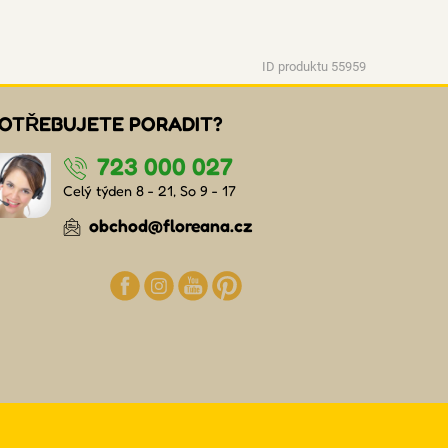
ID produktu 55959
OTŘEBUJETE PORADIT?
723 000 027
Celý týden 8 - 21, So 9 - 17
obchod@floreana.cz