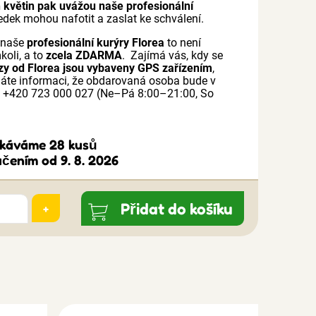
 květin pak uvážou naše profesionální
ledek mohou nafotit a zaslat ke schválení.
o naše
profesionální kurýry Florea
to není
koli, a to
zcela ZDARMA
. Zajímá vás, kdy se
zy od Florea jsou vybaveny GPS zařízením
,
Máte informaci, že obdarovaná osoba bude v
na +420 723 000 027 (Ne–Pá 8:00–21:00, So
čekáváme 28 kusů
čením od 9. 8. 2026
Přidat do košíku
+