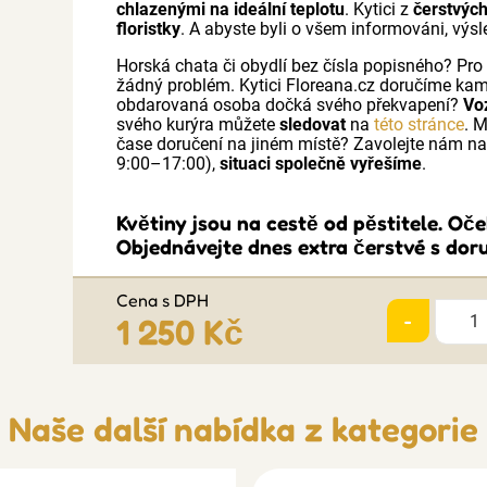
chlazenými na ideální teplotu
. Kytici z
čerstvých
floristky
. A abyste byli o všem informováni, výs
Horská chata či obydlí bez čísla popisného? Pr
žádný problém. Kytici Floreana.cz doručíme kam
obdarovaná osoba dočká svého překvapení?
Vo
svého kurýra můžete
sledovat
na
této stránce
. 
čase doručení na jiném místě? Zavolejte nám 
9:00–17:00),
situaci společně vyřešíme
.
Květiny jsou na cestě od pěstitele. O
Objednávejte dnes extra čerstvé s doru
Cena s DPH
-
1 250 Kč
Naše další nabídka z kategorie