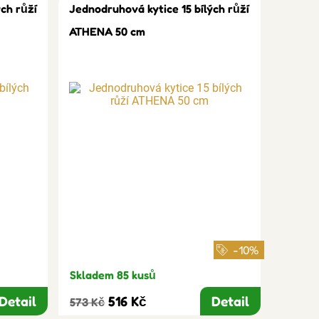
ch růží
Jednodruhová kytice 15 bílých růží
ATHENA 50 cm
-10%
Skladem 85 kusů
Detail
516 Kč
Detail
573 Kč