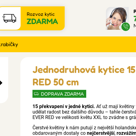
P
Rozvoz kytic
ZDARMA
N
krabičky
Jednodruhová kytice 1
RED 50 cm
DOPRAVA ZDARMA
15 překvapení v jedné kytici.
Ať už mají květiny
udělat radost bez dalšího důvodu – tahle čerstv
EVER RED ve velikosti květu XXL to zvádne s grác
Čerstvé květiny k nám putují z největší holandské
obdarovaným dostaly co
nejčerstvější
,
rozváží