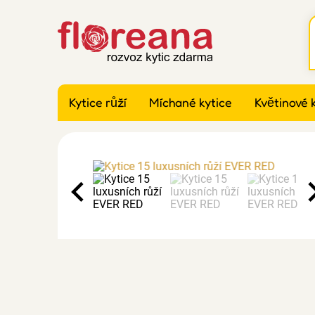
Kytice růží
Míchané kytice
Květinové 