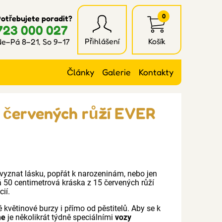
0
otřebujete poradit?
723 000 027
Přihlášení
Košík
e–Pá 8–21, So 9–17
Články
Galerie
Kontakty
5 červených růží EVER
 vyznat lásku, popřát k narozeninám, nebo jen
á 50 centimetrová kráska z 15 červených růží
ií.
 květinové burzy i přímo od pěstitelů. Aby se k
me
je několikrát týdně speciálními
vozy