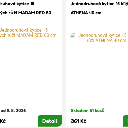
ruhová kytice 15
Jednodruhová kytice 15 bílý
ých růží MADAM RED 80
ATHENA 40 cm
od 9. 8. 2026
Skladem 51 kusů
 Kč
Detail
361 Kč