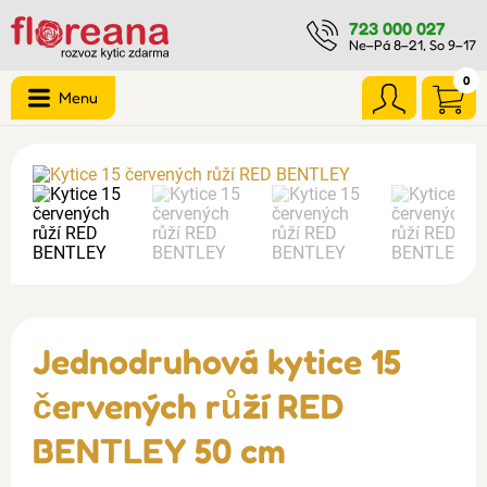
723 000 027
Ne–Pá 8–21, So 9–17
0
Menu
Jednodruhová kytice 15
červených růží RED
BENTLEY 50 cm