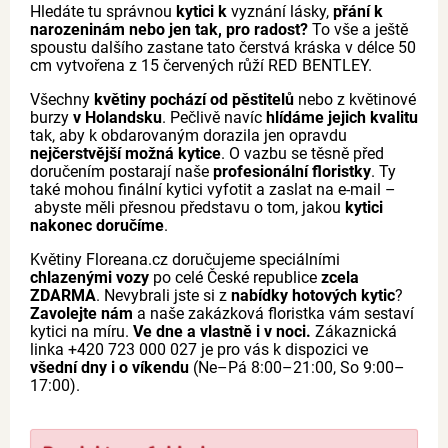
Hledáte tu správnou
kytici k
vyznání lásky,
přání k
narozeninám nebo jen tak, pro radost?
To vše a ještě
spoustu dalšího zastane tato čerstvá kráska v délce 50
cm vytvořena z 15 červených růží RED BENTLEY.
Všechny
květiny pochází od pěstitelů
nebo z květinové
burzy
v Holandsku
. Pečlivě navíc
hlídáme jejich kvalitu
tak, aby k obdarovaným dorazila jen opravdu
nejčerstvější možná kytice
. O vazbu se těsně před
doručením postarají naše
profesionální floristky
. Ty
také mohou finální kytici vyfotit a zaslat na e-mail –
abyste měli přesnou představu o tom, jakou
kytici
nakonec doručíme
.
Květiny Floreana.cz doručujeme speciálními
chlazenými vozy
po celé České republice
zcela
ZDARMA
. Nevybrali jste si z
nabídky hotových kytic
?
Zavolejte nám
a naše zakázková floristka vám sestaví
kytici na míru.
Ve dne a vlastně i v noci.
Zákaznická
linka +420 723 000 027 je pro vás k dispozici ve
všední dny i o víkendu
(Ne–Pá 8:00–21:00, So 9:00–
17:00).