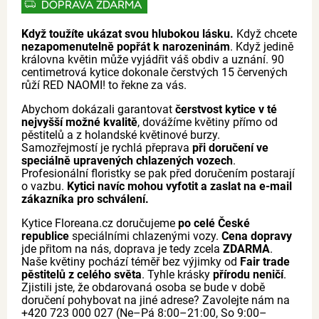
DOPRAVA ZDARMA
Když toužíte ukázat svou hlubokou lásku.
Když chcete
nezapomenutelně popřát k narozeninám
. Když jedině
královna květin může vyjádřit váš obdiv a uznání. 90
centimetrová kytice dokonale čerstvých 15 červených
růží RED NAOMI! to řekne za vás.
Abychom dokázali garantovat
čerstvost kytice v té
nejvyšší možné kvalitě
, dovážíme květiny přímo od
pěstitelů a z holandské květinové burzy.
Samozřejmostí je rychlá přeprava
při doručení ve
speciálně upravených chlazených vozech
.
Profesionální floristky se pak před doručením postarají
o vazbu.
Kytici navíc mohou vyfotit a zaslat na e-mail
zákazníka pro schválení.
Kytice Floreana.cz doručujeme
po celé České
republice
speciálními chlazenými vozy.
Cena dopravy
jde přitom na nás, doprava je tedy zcela
ZDARMA
.
Naše květiny pochází téměř bez výjimky od
Fair trade
pěstitelů z celého světa
. Tyhle krásky
přírodu neničí
.
Zjistili jste, že obdarovaná osoba se bude v době
doručení pohybovat na jiné adrese? Zavolejte nám na
+420 723 000 027 (Ne–Pá 8:00–21:00, So 9:00–