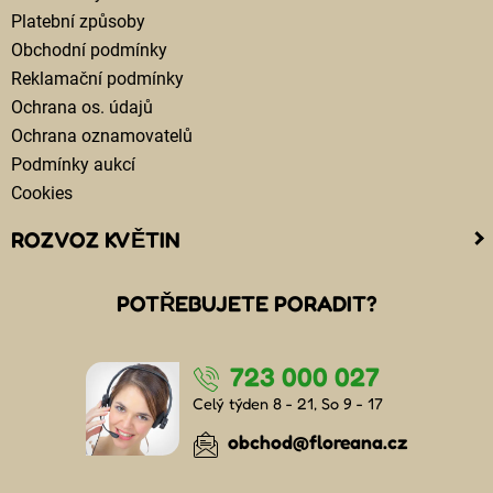
Platební způsoby
Obchodní podmínky
Reklamační podmínky
Ochrana os. údajů
Ochrana oznamovatelů
Podmínky aukcí
Cookies
ROZVOZ KVĚTIN
Kam doručujeme květiny
POTŘEBUJETE PORADIT?
Cena za doručení květin
Rozvoz květin chlazenými vozy
723 000 027
Doručení květin sledujete online
Kdo jsou lidé, kteří doručují kytice
Celý týden 8 - 21, So 9 - 17
Odkud květiny doručujeme
obchod@floreana.cz