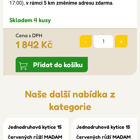
17:00),
v rámci 5 km změníme adresu zdarma
.
Skladem 4 kusy
Cena s DPH
-
+
1 842 Kč
Přidat do košíku
Naše další nabídka z
kategorie
Jednodruhová kytice 15
Jednodruhová kytice 15
červených růží MADAM
červených růží MADAM