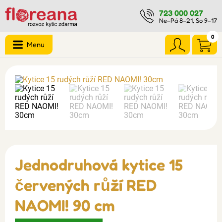
723 000 027
Ne–Pá 8–21, So 9–17
0
Menu
Jednodruhová kytice 15
červených růží RED
NAOMI! 90 cm