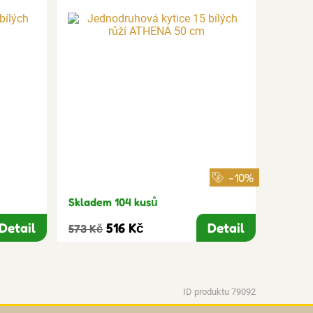
-10%
Skladem 104 kusů
Detail
516 Kč
Detail
573 Kč
ID produktu 79092