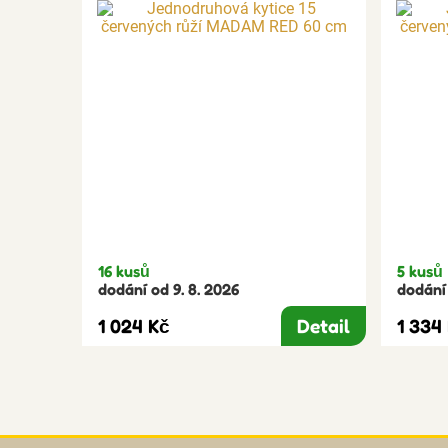
16 kusů
5 kusů
dodání od 9. 8. 2026
dodání 
1 024 Kč
Detail
1 334