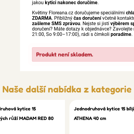
jakou
kytici nakonec doručíme
.
Květiny Floreana.cz doručujeme speciálními
chl
ZDARMA
. Přibližný
čas doručení
včetně kontakt
zašleme SMS zprávou
. Nejste si jistí
výběrem sp
doručení? Máte dotazy k objednávce? Zavolejt
21:00, So 9:00–17:00), rádi s čímkoli
poradíme
.
Produkt není skladem.
Naše další nabídka z kategorie
ruhová kytice 15
Jednodruhová kytice 15 bílý
ých růží MADAM RED 80
ATHENA 40 cm