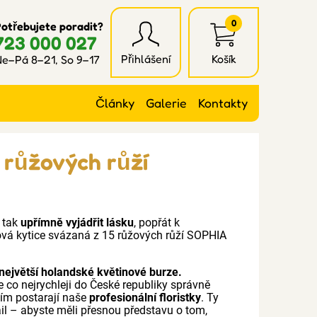
0
otřebujete poradit?
723 000 027
Přihlášení
Košík
e–Pá 8–21, So 9–17
Články
Galerie
Kontakty
 růžových růží
í tak
upřímně vyjádřit lásku
, popřát k
ová kytice svázaná z 15 růžových růží SOPHIA
největší holandské květinové burze.
e co nejrychleji do České republiky správně
ním postarají naše
profesionální floristky
. Ty
mail – abyste měli přesnou představu o tom,