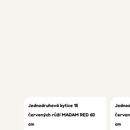
Jednodruhová kytice 15
Jednod
červených růží MADAM RED 60
červen
cm
cm