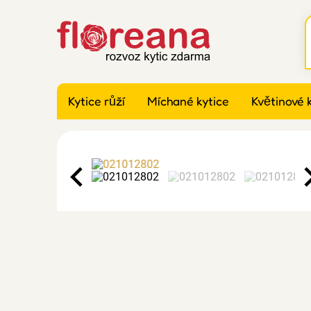
Kytice růží
Míchané kytice
Květinové 