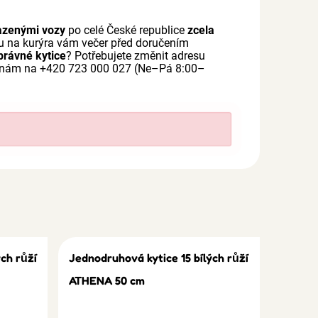
azenými vozy
po celé České republice
zcela
u na kurýra vám večer před doručením
rávné kytice
? Potřebujete změnit adresu
e nám na +420 723 000 027 (Ne–Pá 8:00–
ch růží
Jednodruhová kytice 15 bílých růží
ATHENA 50 cm