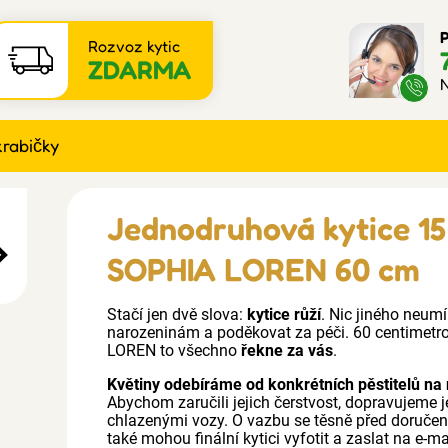
P
Rozvoz kytic
ZDARMA
N
krabičky
Jednodruhová kytice 15
SOPHIA LOREN 60 cm
Stačí jen dvě slova:
kytice růží
. Nic jiného neum
narozeninám a poděkovat za péči. 60 centimetr
LOREN to všechno
řekne za vás
.
Květiny odebíráme od konkrétních pěstitelů na 
Abychom zaručili jejich čerstvost, dopravujeme j
chlazenými vozy. O vazbu se těsně před doruče
také mohou finální kytici vyfotit a zaslat na e-