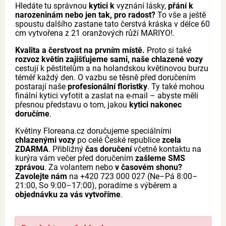
Hledáte tu správnou
kytici k
vyznání lásky,
přání k
narozeninám nebo jen tak, pro radost?
To vše a ještě
spoustu dalšího zastane tato čerstvá kráska v délce 60
cm vytvořena z 21 oranžových růží MARIYO!.
Kvalita a čerstvost na prvním místě.
Proto si také
rozvoz květin zajišťujeme sami, naše chlazené vozy
cestují k pěstitelům a na holandskou květinovou burzu
téměř každý den. O vazbu se těsně před doručením
postarají naše
profesionální floristky
. Ty také mohou
finální kytici vyfotit a zaslat na e-mail – abyste měli
přesnou představu o tom, jakou
kytici nakonec
doručíme
.
Květiny Floreana.cz doručujeme speciálními
chlazenými vozy
po celé České republice
zcela
ZDARMA
. Přibližný
čas doručení
včetně kontaktu na
kurýra vám večer před doručením
zašleme SMS
zprávou
. Za volantem nebo
v časovém shonu?
Zavolejte nám
na +420 723 000 027 (Ne–Pá 8:00–
21:00, So 9:00–17:00), poradíme s výběrem a
objednávku za vás vytvoříme
.