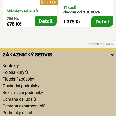
-10%
11 kusů
Skladem 63 kusů
dodání od 9. 8. 2026
756 Kč
Detail
1 375 Kč
Detail
678 Kč
ID produktu 56437
ZÁKAZNICKÝ SERVIS
Kontakty
Poloha kurýrů
Platební způsoby
Obchodní podmínky
Reklamační podmínky
Ochrana os. údajů
Ochrana oznamovatelů
Podmínky aukcí