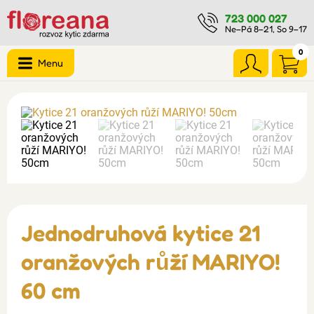
723 000 027
Ne–Pá 8–21, So 9–17
0
Menu
Jednodruhová kytice 21
oranžových růží MARIYO!
60 cm