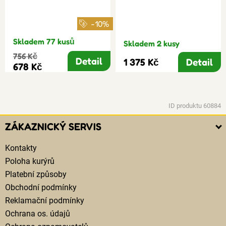
-10%
Skladem 77 kusů
Skladem 2 kusy
756 Kč
Detail
1 375 Kč
Detail
678 Kč
ID produktu 60884
ZÁKAZNICKÝ SERVIS
Kontakty
Poloha kurýrů
Platební způsoby
Obchodní podmínky
Reklamační podmínky
Ochrana os. údajů