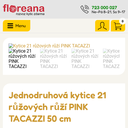
723 000 027
Ne–Pá 8–21, So 9–17
0
Menu
Jednodruhová kytice 21
růžových růží PINK
TACAZZI 50 cm