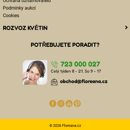
Ochrana oznamovatelů
Podmínky aukcí
Cookies
ROZVOZ KVĚTIN
Kam doručujeme květiny
POTŘEBUJETE PORADIT?
Cena za doručení květin
Rozvoz květin chlazenými vozy
723 000 027
Doručení květin sledujete online
Kdo jsou lidé, kteří doručují kytice
Celý týden 8 - 21, So 9 - 17
Odkud květiny doručujeme
obchod@floreana.cz
© 2026 Floreana.cz