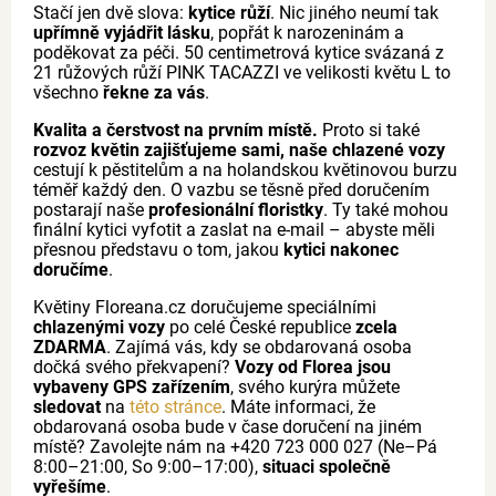
Stačí jen dvě slova:
kytice růží
. Nic jiného neumí tak
upřímně vyjádřit lásku
, popřát k narozeninám a
poděkovat za péči. 50 centimetrová kytice svázaná z
21 růžových růží PINK TACAZZI ve velikosti květu L to
všechno
řekne za vás
.
Kvalita a čerstvost na prvním místě.
Proto si také
rozvoz květin zajišťujeme sami, naše chlazené vozy
cestují k pěstitelům a na holandskou květinovou burzu
téměř každý den. O vazbu se těsně před doručením
postarají naše
profesionální floristky
. Ty také mohou
finální kytici vyfotit a zaslat na e-mail – abyste měli
přesnou představu o tom, jakou
kytici nakonec
doručíme
.
Květiny Floreana.cz doručujeme speciálními
chlazenými vozy
po celé České republice
zcela
ZDARMA
. Zajímá vás, kdy se obdarovaná osoba
dočká svého překvapení?
Vozy od Florea jsou
vybaveny GPS zařízením
, svého kurýra můžete
sledovat
na
této stránce
. Máte informaci, že
obdarovaná osoba bude v čase doručení na jiném
místě? Zavolejte nám na +420 723 000 027 (Ne–Pá
8:00–21:00, So 9:00–17:00),
situaci společně
vyřešíme
.