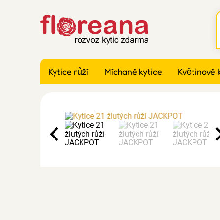
Kytice růží
Míchané kytice
Květinové 