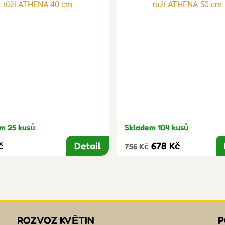
m 25 kusů
Skladem 104 kusů
č
Detail
678 Kč
756 Kč
ROZVOZ KVĚTIN
P