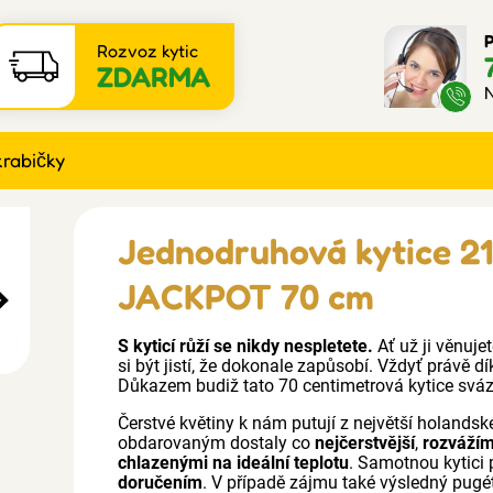
P
Rozvoz kytic
ZDARMA
N
krabičky
Jednodruhová kytice 21
JACKPOT 70 cm
S kyticí růží se nikdy nespletete.
Ať už ji věnuje
si být jistí, že dokonale zapůsobí. Vždyť právě d
Důkazem budiž tato 70 centimetrová kytice svá
Čerstvé květiny k nám putují z největší holandské
obdarovaným dostaly co
nejčerstvější
,
rozváží
chlazenými na ideální teplotu
. Samotnou kytici
doručením
. V případě zájmu také výsledný pugé