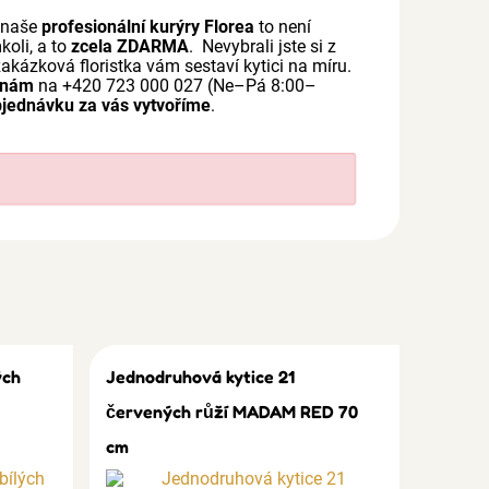
o naše
profesionální kurýry Florea
to není
koli, a to
zcela ZDARMA
. Nevybrali jste si z
akázková floristka vám sestaví kytici na míru.
 nám
na +420 723 000 027 (Ne–Pá 8:00–
jednávku za vás vytvoříme
.
ých
Jednodruhová kytice 21
červených růží MADAM RED 70
cm