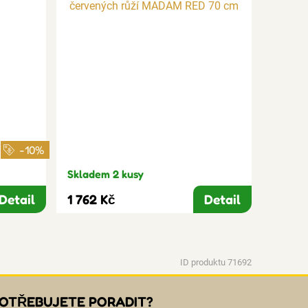
-10%
Skladem 2 kusy
Detail
1 762 Kč
Detail
ID produktu 71692
OTŘEBUJETE PORADIT?