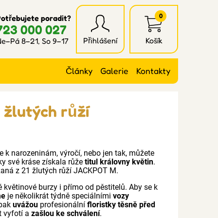
0
otřebujete poradit?
723 000 027
Přihlášení
Košík
e–Pá 8–21, So 9–17
Články
Galerie
Kontakty
 žlutých růží
te k narozeninám, výročí, nebo jen tak, můžete
íky své kráse získala růže
titul královny květin
.
zaná z 21 žlutých růží JACKPOT M.
 květinové burzy i přímo od pěstitelů. Aby se k
me
je několikrát týdně speciálními
vozy
 pak
uvážou
profesionální
floristky těsně před
t vyfotí a
zašlou ke schválení
.