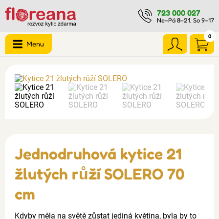
723 000 027
Ne–Pá 8–21, So 9–17
0
Menu
Jednodruhová kytice 21
žlutých růží SOLERO 70
cm
Kdyby měla na světě zůstat jediná květina, byla by to