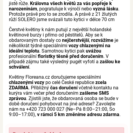
jistě růže.
Královna všech květů za vás popřeje k
narozeninám
, pogratuluje k výročí nebo
vyzná lásku
.
Protože právě pro to se zrodila. A právě z 21 žlutých
růží SOLERO jsme svázali tuto kytici v délce 70 cm
Čerstvé květiny k nám putují z největší holandské
květinové burzy i přímo od pěstitelů. Aby se k
obdarovaným dostaly co
nejčerstvější
,
rozvážíme
je
několikrát týdně speciálními
vozy chlazenými na
ideální teplotu
. Samotnou kytici pak
uvážou
profesionální
floristky těsně před doručením
. V
případě zájmu také výsledný pugét vyfotí a
zašlou ke
schválení
.
Květiny Floreana.cz doručujeme speciálními
chlazenými vozy
po celé České republice
zcela
ZDARMA
. Přibližný
čas doručení
včetně kontaktu na
kurýra vám večer před doručením
zašleme SMS
zprávou
. Zjistili jste, že obdarovaná osoba se bude v
době doručení pohybovat na jiné adrese? Zavolejte
nám na +420 723 000 027 (Ne–Pá 8:00–21:00, So
9:00–17:00),
v rámci 5 km změníme adresu zdarma
.