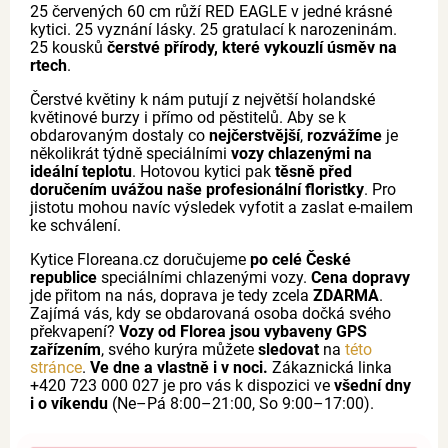
25 červených 60 cm růží RED EAGLE v jedné krásné
kytici. 25 vyznání lásky. 25 gratulací k narozeninám.
25 kousků
čerstvé přírody, které vykouzlí úsměv na
rtech
.
Čerstvé květiny k nám putují z největší holandské
květinové burzy i přímo od pěstitelů. Aby se k
obdarovaným dostaly co
nejčerstvější
,
rozvážíme
je
několikrát týdně speciálními
vozy chlazenými na
ideální teplotu
. Hotovou kytici pak
těsně před
doručením uvážou naše profesionální floristky
. Pro
jistotu mohou navíc výsledek vyfotit a zaslat e-mailem
ke schválení.
Kytice Floreana.cz doručujeme
po celé České
republice
speciálními chlazenými vozy.
Cena dopravy
jde přitom na nás, doprava je tedy zcela
ZDARMA
.
Zajímá vás, kdy se obdarovaná osoba dočká svého
překvapení?
Vozy od Florea jsou vybaveny GPS
zařízením
, svého kurýra můžete
sledovat
na
této
stránce
.
Ve dne a vlastně i v noci.
Zákaznická linka
+420 723 000 027 je pro vás k dispozici ve
všední dny
i o víkendu
(Ne–Pá 8:00–21:00, So 9:00–17:00).