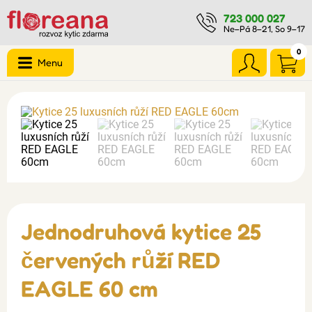
723 000 027
Ne–Pá 8–21, So 9–17
0
Menu
Jednodruhová kytice 25
červených růží RED
EAGLE 60 cm