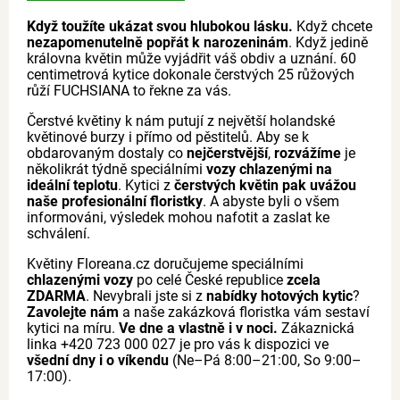
Když toužíte ukázat svou hlubokou lásku.
Když chcete
nezapomenutelně popřát k narozeninám
. Když jedině
královna květin může vyjádřit váš obdiv a uznání. 60
centimetrová kytice dokonale čerstvých 25 růžových
růží FUCHSIANA to řekne za vás.
Čerstvé květiny k nám putují z největší holandské
květinové burzy i přímo od pěstitelů. Aby se k
obdarovaným dostaly co
nejčerstvější
,
rozvážíme
je
několikrát týdně speciálními
vozy chlazenými na
ideální teplotu
. Kytici z
čerstvých květin pak uvážou
naše profesionální floristky
. A abyste byli o všem
informováni, výsledek mohou nafotit a zaslat ke
schválení.
Květiny Floreana.cz doručujeme speciálními
chlazenými vozy
po celé České republice
zcela
ZDARMA
. Nevybrali jste si z
nabídky hotových kytic
?
Zavolejte nám
a naše zakázková floristka vám sestaví
kytici na míru.
Ve dne a vlastně i v noci.
Zákaznická
linka +420 723 000 027 je pro vás k dispozici ve
všední dny i o víkendu
(Ne–Pá 8:00–21:00, So 9:00–
17:00).