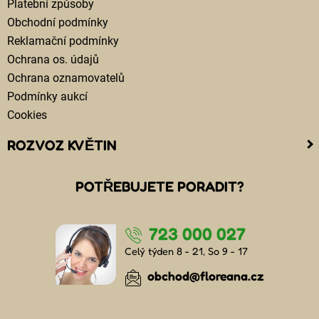
Platební způsoby
Obchodní podmínky
Reklamační podmínky
Ochrana os. údajů
Ochrana oznamovatelů
Podmínky aukcí
Cookies
ROZVOZ KVĚTIN
Kam doručujeme květiny
POTŘEBUJETE PORADIT?
Cena za doručení květin
Rozvoz květin chlazenými vozy
723 000 027
Doručení květin sledujete online
Kdo jsou lidé, kteří doručují kytice
Celý týden 8 - 21, So 9 - 17
Odkud květiny doručujeme
obchod@floreana.cz