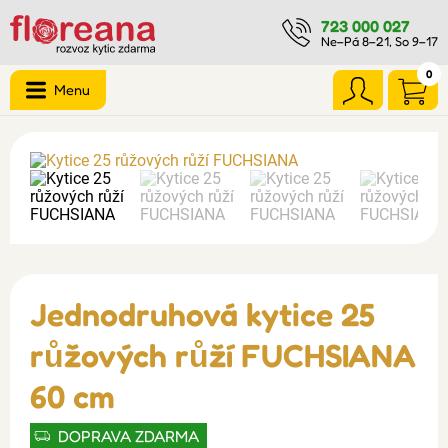
723 000 027
Ne–Pá 8–21, So 9–17
0
Menu
Jednodruhová kytice 25
růžových růží FUCHSIANA
60 cm
DOPRAVA ZDARMA