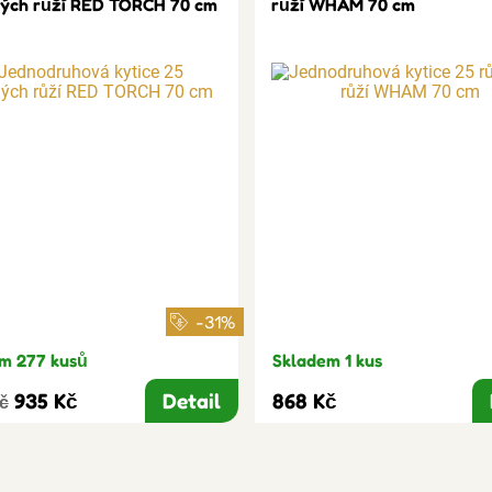
ých růží RED TORCH 70 cm
růží WHAM 70 cm
-31%
m 277 kusů
Skladem 1 kus
935 Kč
Detail
868 Kč
Kč