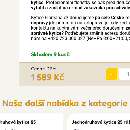
kytice
. Profesionální floristky se pak před doru
vyfotit a zaslat na e-mail zákazníka pro schvále
Kytice Floreana.cz doručujeme
po celé České re
dopravy
jde přitom na nás, doprava je tedy zcel
kontaktu na kurýra vám večer před doručením
z
správné kytice
? Potřebujete změnit adresu doru
nám na +420 723 000 027 (Ne–Pá 8:00–21:00, S
Skladem 9 kusů
Cena s DPH
-
1 589 Kč
Naše další nabídka z kategorie
ruhová kytice 25
Jednodruhová kytice 25 rů