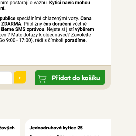
čením postarají o vazbu.
Kytici navíc mohou
ní.
publice
speciálními chlazenými vozy.
Cena
a
ZDARMA
. Přibližný
čas doručení
včetně
ašleme SMS zprávou
. Nejste si jistí
výběrem
čení? Máte dotazy k objednávce? Zavolejte
o 9:00–17:00), rádi s čímkoli
poradíme
.
Přidat do košíku
+
žových
Jednodruhová kytice 25