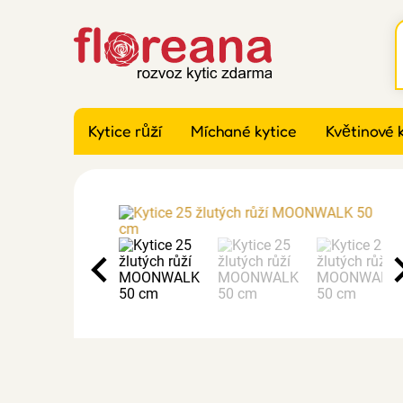
Kytice růží
Míchané kytice
Květinové 