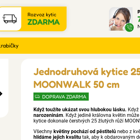
P
Rozvoz kytic
ZDARMA
N
krabičky
Jednodruhová kytice 25
MOONWALK 50 cm
DOPRAVA ZDARMA
Když toužíte ukázat svou hlubokou lásku.
Když 
narozeninám
. Když jedině královna květin může
kytice dokonale čerstvých 25 žlutých růží MOON
Všechny
květiny pochází od pěstitelů
nebo z kv
hlídáme jejich kvalitu
tak, aby k obdarovaným d