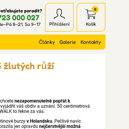
0
otřebujete poradit?
723 000 027
Přihlášení
Košík
e–Pá 8–21, So 9–17
Články
Galerie
Kontakty
 žlutých růží
chcete
nezapomenutelně popřát k
 vyjádřit váš obdiv a uznání. 50 centimetrová
WALK to řekne za vás.
ětinové burzy
v Holandsku
. Pečlivě navíc
orazila jen opravdu
nejčerstvější možná