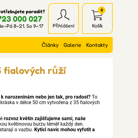
0
otřebujete poradit?
723 000 027
Přihlášení
Košík
e–Pá 8–21, So 9–17
Články
Galerie
Kontakty
 fialových růží
 k narozeninám nebo jen tak, pro radost?
To
 kráska v délce 50 cm vytvořena z 35 fialových
ké
rozvoz květin zajišťujeme sami, naše
skou květinovou burzu téměř každý den.
starají o vazbu.
Kytici navíc mohou vyfotit a