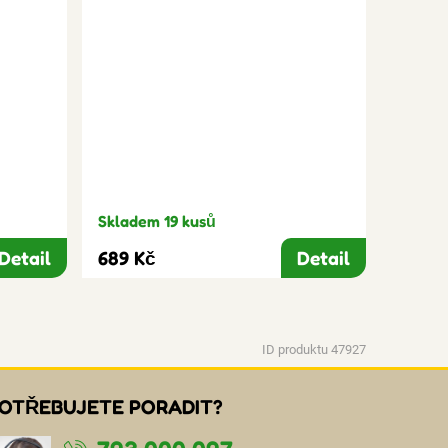
Skladem 19 kusů
Detail
689 Kč
Detail
ID produktu 47927
OTŘEBUJETE PORADIT?