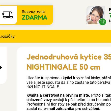
P
Rozvoz kytic
ZDARMA
N
krabičky
Jednodruhová kytice 35
NIGHTINGALE 50 cm
Hledáte tu správnou
kytici k
vyznání lásky,
přání
vše a ještě spoustu dalšího zastane tato čerstvá
růží NIGHTINGALE.
Kvalita a čerstvost na prvním místě.
Proto si ta
chlazené vozy
cestují k pěstitelům a na holand
Profesionální floristky se pak před doručením po
zaslat na e-mail zákazníka pro schválení.