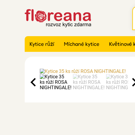
Kytice růží
Míchané kytice
Květinové 