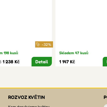
-32%
m 198 kusů
Skladem 47 kusů
1 238 Kč
Detail
1 147 Kč
č
ROZVOZ KVĚTIN
P