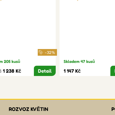
-32%
m 205 kusů
Skladem 47 kusů
1 238 Kč
Detail
1 147 Kč
č
ROZVOZ KVĚTIN
P