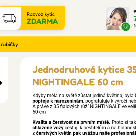
P
Rozvoz kytic
ZDARMA
N
krabičky
Jednodruhová kytice 35
NIGHTINGALE 60 cm
Kdyby měla na světě zůstat jediná květina, byla b
popřeje k narozeninám
, pogratuluje k výročí n
A právě z 35 fialových růží NIGHTINGALE ve veliko
60 cm
Kvalita a čerstvost na prvním místě.
Proto si ta
chlazené vozy
cestují k pěstitelům a na holands
z
čerstvých květin pak uvážou naše profesionáln