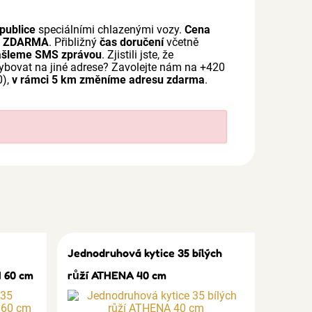
publice
speciálními chlazenými vozy.
Cena
a
ZDARMA
. Přibližný
čas doručení
včetně
ašleme SMS zprávou
. Zjistili jste, že
bovat na jiné adrese? Zavolejte nám na +420
0),
v rámci 5 km změníme adresu zdarma
.
Jednodruhová kytice 35 bílých
 60 cm
růží ATHENA 40 cm