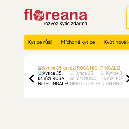
Kytice růží
Míchané kytice
Květinové 