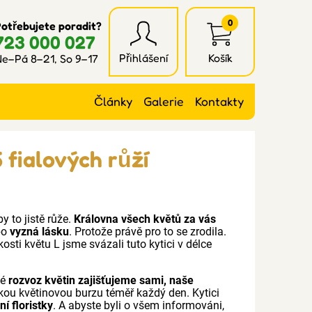
0
otřebujete poradit?
723 000 027
Přihlášení
Košík
e–Pá 8–21, So 9–17
Články
Galerie
Kontakty
 fialových růží
y to jistě růže.
Královna všech květů za vás
ebo
vyzná lásku
. Protože právě pro to se zrodila.
sti květu L jsme svázali tuto kytici v délce
ké
rozvoz květin zajišťujeme sami, naše
kou květinovou burzu téměř každý den. Kytici
í floristky
. A abyste byli o všem informováni,