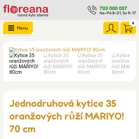
723 000 027
Ne–Pá 8–21, So 9–17
0
Menu
Jednodruhová kytice 35
oranžových růží MARIYO!
70 cm