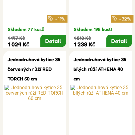
-11%
-32%
Skladem 77 kusů
Skladem 198 kusů
1 147 Kč
1 818 Kč
Detail
Detail
1 024 Kč
1 238 Kč
Jednodruhová kytice 35
Jednodruhová kytice 35
červených růží RED
bílých růží ATHENA 40
TORCH 60 cm
cm