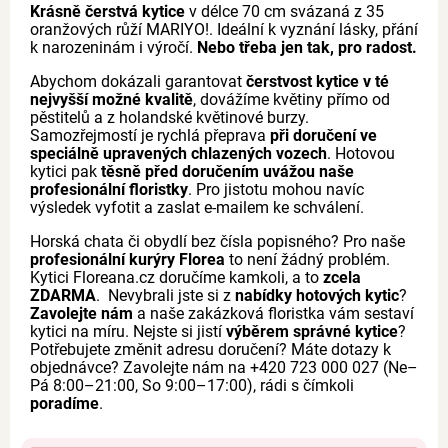
Krásně čerstvá kytice
v délce 70 cm svázaná z 35
oranžových růží MARIYO!. Ideální k vyznání lásky, přání
k narozeninám i výročí.
Nebo třeba jen tak, pro radost.
Abychom dokázali garantovat
čerstvost kytice v té
nejvyšší možné kvalitě
, dovážíme květiny přímo od
pěstitelů a z holandské květinové burzy.
Samozřejmostí je rychlá přeprava
při doručení ve
speciálně upravených chlazených vozech
. Hotovou
kytici pak
těsně před doručením uvážou naše
profesionální floristky
. Pro jistotu mohou navíc
výsledek vyfotit a zaslat e-mailem ke schválení.
Horská chata či obydlí bez čísla popisného? Pro naše
profesionální kurýry Florea
to není žádný problém.
Kytici Floreana.cz doručíme kamkoli, a to
zcela
ZDARMA
. Nevybrali jste si z
nabídky hotových kytic
?
Zavolejte nám
a naše zakázková floristka vám sestaví
kytici na míru. Nejste si jistí
výběrem správné kytice
?
Potřebujete změnit adresu doručení? Máte dotazy k
objednávce? Zavolejte nám na +420 723 000 027 (Ne–
Pá 8:00–21:00, So 9:00–17:00), rádi s čímkoli
poradíme
.