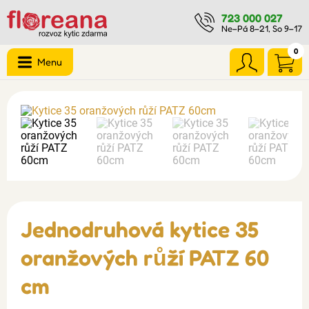
723 000 027
Ne–Pá 8–21, So 9–17
0
Menu
Jednodruhová kytice 35
oranžových růží PATZ 60
cm