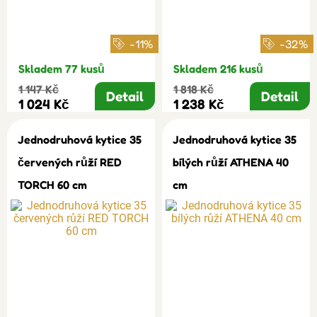
-11%
-32%
Skladem 77 kusů
Skladem 216 kusů
1 147 Kč
1 818 Kč
Detail
Detail
1 024 Kč
1 238 Kč
Jednodruhová kytice 35
Jednodruhová kytice 35
červených růží RED
bílých růží ATHENA 40
TORCH 60 cm
cm