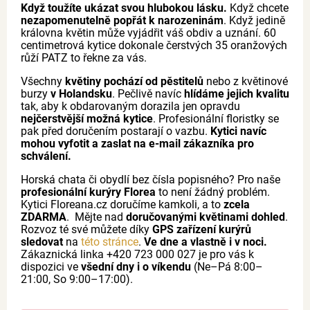
Když toužíte ukázat svou hlubokou lásku.
Když chcete
nezapomenutelně popřát k narozeninám
. Když jedině
královna květin může vyjádřit váš obdiv a uznání. 60
centimetrová kytice dokonale čerstvých 35 oranžových
růží PATZ to řekne za vás.
Všechny
květiny pochází od pěstitelů
nebo z květinové
burzy
v Holandsku
. Pečlivě navíc
hlídáme jejich kvalitu
tak, aby k obdarovaným dorazila jen opravdu
nejčerstvější možná kytice
. Profesionální floristky se
pak před doručením postarají o vazbu.
Kytici navíc
mohou vyfotit a zaslat na e-mail zákazníka pro
schválení.
Horská chata či obydlí bez čísla popisného? Pro naše
profesionální kurýry Florea
to není žádný problém.
Kytici Floreana.cz doručíme kamkoli, a to
zcela
ZDARMA
. Mějte nad
doručovanými květinami dohled
.
Rozvoz té své můžete díky
GPS zařízení kurýrů
sledovat
na
této stránce
.
Ve dne a vlastně i v noci.
Zákaznická linka +420 723 000 027 je pro vás k
dispozici ve
všední dny i o víkendu
(Ne–Pá 8:00–
21:00, So 9:00–17:00).