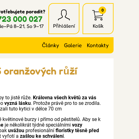
0
otřebujete poradit?
723 000 027
Přihlášení
Košík
e–Pá 8–21, So 9–17
Články
Galerie
Kontakty
5 oranžových růží
y to jistě růže.
Královna všech květů za vás
ebo
vyzná lásku
. Protože právě pro to se zrodila.
ali tuto kytici v délce 70 cm
 květinové burzy i přímo od pěstitelů. Aby se k
me
je několikrát týdně speciálními
vozy
 pak
uvážou
profesionální
floristky těsně před
t vyfotí a
zašlou ke schválení
.