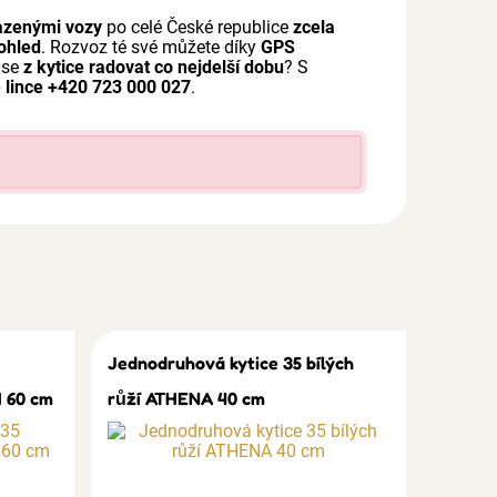
azenými vozy
po celé České republice
zcela
ohled
. Rozvoz té své můžete díky
GPS
 se
z kytice radovat co nejdelší dobu
? S
 lince +420 723 000 027
.
Jednodruhová kytice 35 bílých
 60 cm
růží ATHENA 40 cm