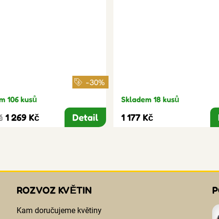
-30%
m 106 kusů
Skladem 18 kusů
1 269 Kč
Detail
1 177 Kč
č
ROZVOZ KVĚTIN
P
Kam doručujeme květiny