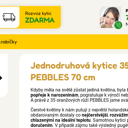
P
Rozvoz kytic
ZDARMA
N
krabičky
Jednodruhová kytice 3
PEBBLES 70 cm
Kdyby měla na světě zůstat jediná květina, byla b
popřeje k narozeninám
, pogratuluje k výročí n
A právě z 35 oranžových růží PEBBLES jsme sváz
Čerstvé květiny k nám putují z největší holandské
obdarovaným dostaly co
nejčerstvější
,
rozváží
chlazenými na ideální teplotu
. Samotnou kytici
doručením
. V případě zájmu také výsledný pugé