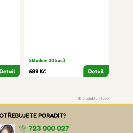
Skladem 30 kusů
Detail
689 Kč
Detail
ID produktu 71090
OTŘEBUJETE PORADIT?
723 000 027