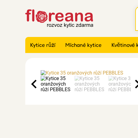
Kytice růží
Míchané kytice
Květinové 