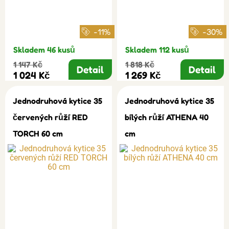
-11%
-30%
Skladem 46 kusů
Skladem 112 kusů
1 147 Kč
1 818 Kč
Detail
Detail
1 024 Kč
1 269 Kč
Jednodruhová kytice 35
Jednodruhová kytice 35
červených růží RED
bílých růží ATHENA 40
TORCH 60 cm
cm