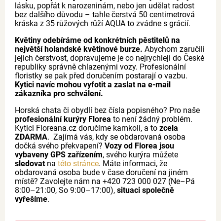
lásku, popřát k narozeninám, nebo jen udělat radost
bez dalšího důvodu – tahle čerstvá 50 centimetrová
kráska z 35 růžových růží AQUA to zvádne s grácií.
Květiny odebíráme od konkrétních pěstitelů na
největší holandské květinové burze.
Abychom zaručili
jejich čerstvost, dopravujeme je co nejrychleji do České
republiky správně chlazenými vozy. Profesionální
floristky se pak před doručením postarají o vazbu.
Kytici navíc mohou vyfotit a zaslat na e-mail
zákazníka pro schválení.
Horská chata či obydlí bez čísla popisného? Pro naše
profesionální kurýry Florea
to není žádný problém.
Kytici Floreana.cz doručíme kamkoli, a to
zcela
ZDARMA
. Zajímá vás, kdy se obdarovaná osoba
dočká svého překvapení?
Vozy od Florea jsou
vybaveny GPS zařízením
, svého kurýra můžete
sledovat
na
této stránce
. Máte informaci, že
obdarovaná osoba bude v čase doručení na jiném
místě? Zavolejte nám na +420 723 000 027 (Ne–Pá
8:00–21:00, So 9:00–17:00),
situaci společně
vyřešíme
.