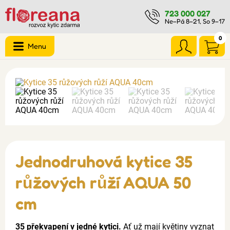
723 000 027
Ne–Pá 8–21, So 9–17
0
Menu
Jednodruhová kytice 35
růžových růží AQUA 50
cm
35 překvapení v jedné kytici.
Ať už mají květiny vyznat