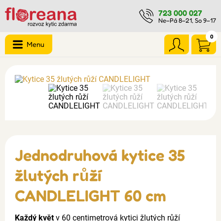
723 000 027
Ne–Pá 8–21, So 9–17
0
Menu
Jednodruhová kytice 35
žlutých růží
CANDLELIGHT 60 cm
Každý květ
v 60 centimetrová kytici žlutých růží