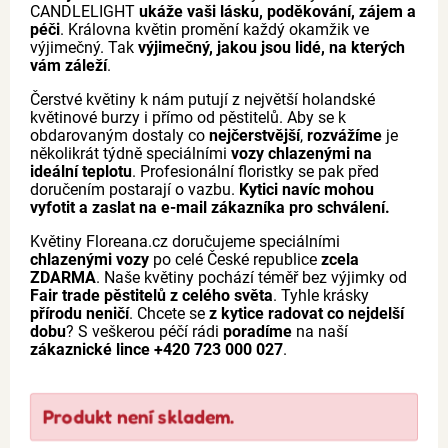
CANDLELIGHT
ukáže vaši lásku, poděkování, zájem a
péči
. Královna květin promění každý okamžik ve
výjimečný. Tak
výjimečný, jakou jsou lidé, na kterých
vám záleží
.
Čerstvé květiny k nám putují z největší holandské
květinové burzy i přímo od pěstitelů. Aby se k
obdarovaným dostaly co
nejčerstvější
,
rozvážíme
je
několikrát týdně speciálními
vozy chlazenými na
ideální teplotu
. Profesionální floristky se pak před
doručením postarají o vazbu.
Kytici navíc mohou
vyfotit a zaslat na e-mail zákazníka pro schválení.
Květiny Floreana.cz doručujeme speciálními
chlazenými vozy
po celé České republice
zcela
ZDARMA
. Naše květiny pochází téměř bez výjimky od
Fair trade pěstitelů z celého světa
. Tyhle krásky
přírodu neničí
. Chcete se
z kytice radovat co nejdelší
dobu
? S veškerou péčí rádi
poradíme
na naší
zákaznické lince +420 723 000 027
.
Produkt není skladem.