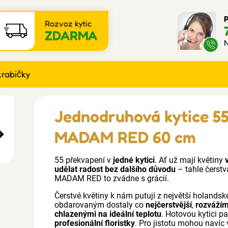
P
Rozvoz kytic
ZDARMA
N
krabičky
Jednodruhová kytice 55
MADAM RED 60 cm
55 překvapení v
jedné kytici
. Ať už mají květiny
udělat radost bez dalšího důvodu
– tahle čerstv
MADAM RED to zvádne s grácií.
Čerstvé květiny k nám putují z největší holandské
obdarovaným dostaly co
nejčerstvější
,
rozváží
chlazenými na ideální teplotu
. Hotovou kytici p
profesionální floristky
. Pro jistotu mohou navíc 