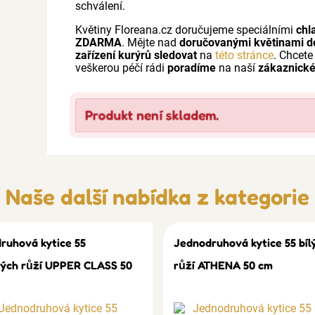
schválení.
Květiny Floreana.cz doručujeme speciálními
chl
ZDARMA
. Mějte nad
doručovanými květinami d
zařízení kurýrů sledovat
na
této stránce
. Chcete
veškerou péčí rádi
poradíme
na naší
zákaznické
Produkt není skladem.
Naše další nabídka z kategorie
ruhová kytice 55
Jednodruhová kytice 55 bíl
ých růží UPPER CLASS 50
růží ATHENA 50 cm