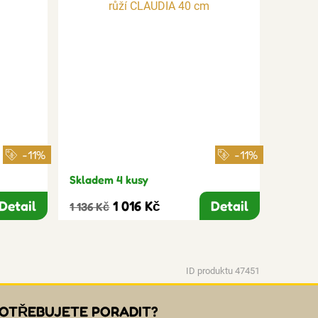
-11%
-11%
Skladem 4 kusy
Detail
1 016 Kč
Detail
1 136 Kč
ID produktu 47451
OTŘEBUJETE PORADIT?