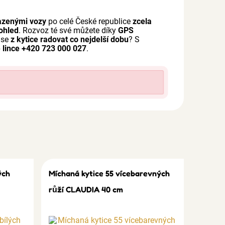
azenými vozy
po celé České republice
zcela
ohled
. Rozvoz té své můžete díky
GPS
 se
z kytice radovat co nejdelší dobu
? S
 lince +420 723 000 027
.
ých
Míchaná kytice 55 vícebarevných
růží CLAUDIA 40 cm