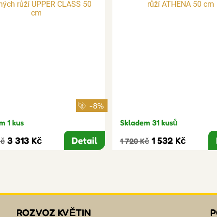
-8%
m 1 kus
Skladem 31 kusů
3 313 Kč
Detail
1 532 Kč
Kč
1 720 Kč
ROZVOZ KVĚTIN
P