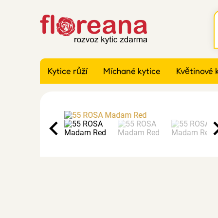
Kytice růží
Míchané kytice
Květinové 