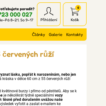
0
otřebujete poradit?
723 000 027
Přihlášení
Košík
e–Pá 8–21, So 9–17
Články
Galerie
Kontakty
 červených růží
vyznat lásku, popřát k narozeninám, nebo jen
á kráska v délce 60 cm z 55 červených růží
 květinové burzy i přímo od pěstitelů. Aby se k
me
je několikrát týdně speciálními
vozy
ak
těsně před doručením uvážou naše
výsledek vyfotit a zaslat e-mailem ke