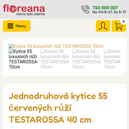
723 000 027
Ne–Pá 8–21, So 9–17
0
Menu
Jednodruhová kytice 55
červených růží
TESTAROSSA 40 cm