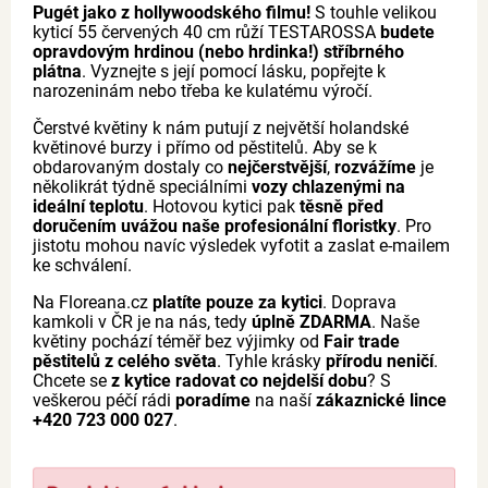
Pugét jako z hollywoodského filmu!
S touhle velikou
kyticí 55 červených 40 cm růží TESTAROSSA
budete
opravdovým hrdinou (nebo hrdinka!) stříbrného
plátna
. Vyznejte s její pomocí lásku, popřejte k
narozeninám nebo třeba ke kulatému výročí.
Čerstvé květiny k nám putují z největší holandské
květinové burzy i přímo od pěstitelů. Aby se k
obdarovaným dostaly co
nejčerstvější
,
rozvážíme
je
několikrát týdně speciálními
vozy chlazenými na
ideální teplotu
. Hotovou kytici pak
těsně před
doručením uvážou naše profesionální floristky
. Pro
jistotu mohou navíc výsledek vyfotit a zaslat e-mailem
ke schválení.
Na Floreana.cz
platíte pouze za kytici
. Doprava
kamkoli v ČR je na nás, tedy
úplně ZDARMA
. Naše
květiny pochází téměř bez výjimky od
Fair trade
pěstitelů z celého světa
. Tyhle krásky
přírodu neničí
.
Chcete se
z kytice radovat co nejdelší dobu
? S
veškerou péčí rádi
poradíme
na naší
zákaznické lince
+420 723 000 027
.