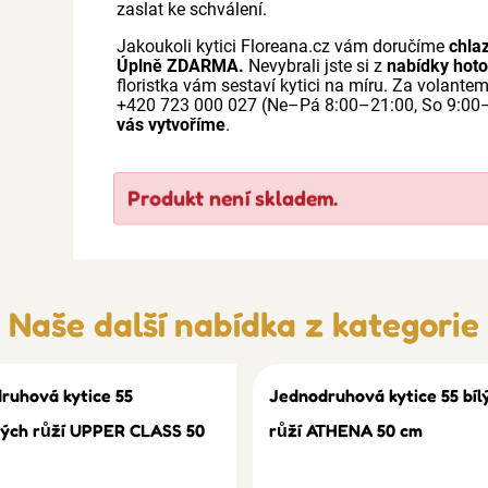
zaslat ke schválení.
Jakoukoli kytici Floreana.cz vám doručíme
chla
Úplně ZDARMA.
Nevybrali jste si z
nabídky hoto
floristka vám sestaví kytici na míru. Za volant
+420 723 000 027 (Ne–Pá 8:00–21:00, So 9:00
vás vytvoříme
.
Produkt není skladem.
Naše další nabídka z kategorie
ruhová kytice 55
Jednodruhová kytice 55 bíl
ých růží UPPER CLASS 50
růží ATHENA 50 cm