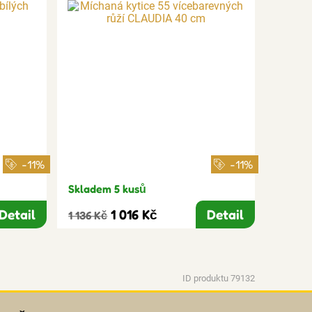
-11%
-11%
Skladem 5 kusů
Detail
1 016 Kč
Detail
1 136 Kč
ID produktu 79132