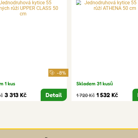
-8%
m 1 kus
Skladem 31 kusů
3 313 Kč
Detail
1 532 Kč
Kč
1 720 Kč