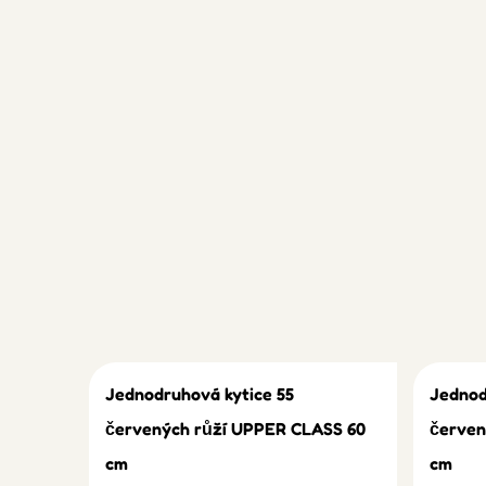
Jednodruhová kytice 55
Jednod
červených růží UPPER CLASS 60
červen
cm
cm