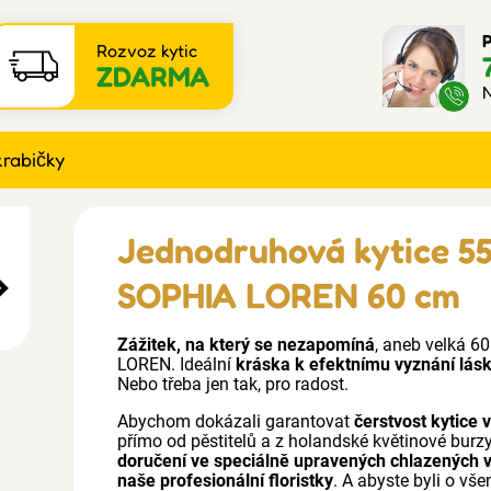
P
Rozvoz kytic
ZDARMA
N
krabičky
Jednodruhová kytice 55
SOPHIA LOREN 60 cm
Zážitek, na který se nezapomíná
, aneb velká 6
LOREN. Ideální
kráska k efektnímu vyznání lás
Nebo třeba jen tak, pro radost.
Abychom dokázali garantovat
čerstvost kytice 
přímo od pěstitelů a z holandské květinové burz
doručení ve speciálně upravených chlazených 
naše profesionální floristky
. A abyste byli o vš