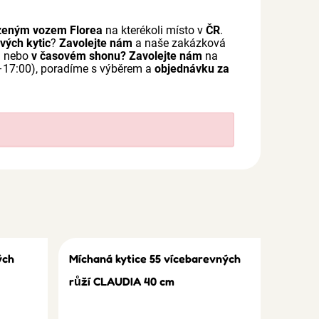
zeným vozem Florea
na kterékoli místo v
ČR
.
vých kytic
?
Zavolejte nám
a naše zakázková
em nebo
v časovém shonu?
Zavolejte nám
na
–17:00), poradíme s výběrem a
objednávku za
ých
Míchaná kytice 55 vícebarevných
růží CLAUDIA 40 cm