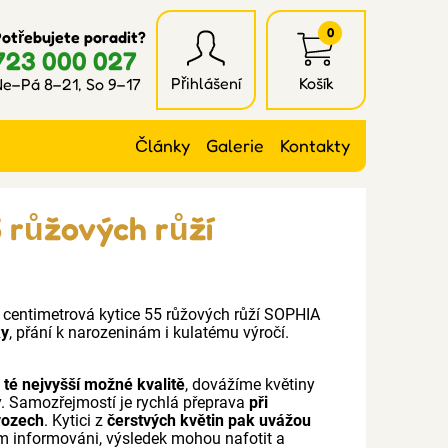
0
otřebujete poradit?
723 000 027
Přihlášení
Košík
e–Pá 8–21, So 9–17
Články
Galerie
Kontakty
 růžových růží
0 centimetrová kytice 55 růžových růží SOPHIA
ky
, přání k narozeninám i kulatému výročí.
v té nejvyšší možné kvalitě
, dovážíme květiny
y. Samozřejmostí je rychlá přeprava
při
vozech
. Kytici z
čerstvých květin pak uvážou
em informováni, výsledek mohou nafotit a