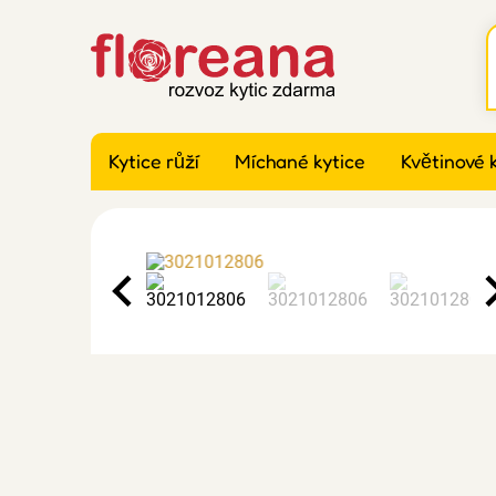
Kytice růží
Míchané kytice
Květinové 