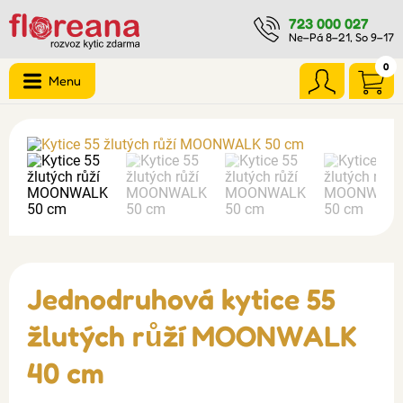
723 000 027
Ne–Pá 8–21, So 9–17
0
Menu
Jednodruhová kytice 55
žlutých růží MOONWALK
40 cm