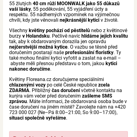
55 žlutých
40 cm růží MOONWALK jako 55 důkazů
vaší lásky
, 55 poděkování, 55 vyjádření úcty a
respektu. 55 nádherných vzpomínek na výjimečnou
chvíli, kdy jste věnovali
nejkrásnější kytici
v životě.
Všechny
květiny pochází od pěstitelů
nebo z květinové
burzy
v Holandsku
. Pečlivě navíc
hlídáme jejich kvalitu
tak, aby k obdarovaným dorazila jen opravdu
nejčerstvější možná kytice
. O vazbu se těsně před
doručením postarají naše
profesionální floristky
. Ty
také mohou finální kytici vyfotit a zaslat na e-mail –
abyste měli přesnou představu o tom, jakou
kytici
nakonec doručíme
.
Květiny Floreana.cz doručujeme speciálními
chlazenými vozy
po celé České republice
zcela
ZDARMA
. Přibližný
čas doručení
včetně kontaktu na
kurýra vám večer před doručením
zašleme SMS
zprávou
. Máte informaci, že obdarovaná osoba bude v
čase doručení na jiném místě? Zavolejte nám na +420
723 000 027 (Ne–Pá 8:00–21:00, So 9:00–17:00),
situaci společně vyřešíme
.