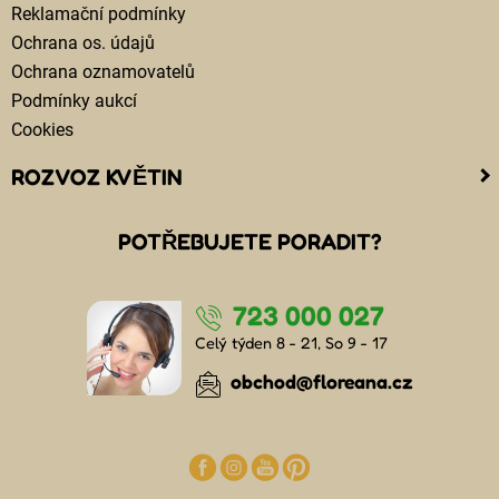
Reklamační podmínky
Ochrana os. údajů
Ochrana oznamovatelů
Podmínky aukcí
Cookies
ROZVOZ KVĚTIN
Kam doručujeme květiny
POTŘEBUJETE PORADIT?
Cena za doručení květin
Rozvoz květin chlazenými vozy
723 000 027
Doručení květin sledujete online
Kdo jsou lidé, kteří doručují kytice
Celý týden 8 - 21, So 9 - 17
Odkud květiny doručujeme
obchod@floreana.cz