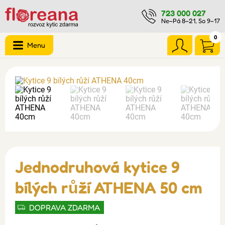
723 000 027
Ne–Pá 8–21, So 9–17
0
Menu
Jednodruhová kytice 9
bílých růží ATHENA 50 cm
DOPRAVA ZDARMA