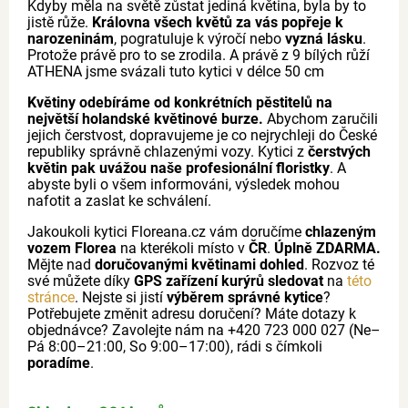
Kdyby měla na světě zůstat jediná květina, byla by to
jistě růže.
Královna všech květů za vás popřeje k
narozeninám
, pogratuluje k výročí nebo
vyzná lásku
.
Protože právě pro to se zrodila. A právě z 9 bílých růží
ATHENA jsme svázali tuto kytici v délce 50 cm
Květiny odebíráme od konkrétních pěstitelů na
největší holandské květinové burze.
Abychom zaručili
jejich čerstvost, dopravujeme je co nejrychleji do České
republiky správně chlazenými vozy. Kytici z
čerstvých
květin pak uvážou naše profesionální floristky
. A
abyste byli o všem informováni, výsledek mohou
nafotit a zaslat ke schválení.
Jakoukoli kytici Floreana.cz vám doručíme
chlazeným
vozem Florea
na kterékoli místo v
ČR
.
Úplně ZDARMA.
Mějte nad
doručovanými květinami dohled
. Rozvoz té
své můžete díky
GPS zařízení kurýrů sledovat
na
této
stránce
. Nejste si jistí
výběrem správné kytice
?
Potřebujete změnit adresu doručení? Máte dotazy k
objednávce? Zavolejte nám na +420 723 000 027 (Ne–
Pá 8:00–21:00, So 9:00–17:00), rádi s čímkoli
poradíme
.