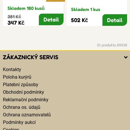
Skladem 180 kusů
Skladem 1 kus
381 Kč
Detail
502 Kč
Detail
347 Kč
ID produktu 89938
ZÁKAZNICKÝ SERVIS
Kontakty
Poloha kurýrů
Platební způsoby
Obchodní podmínky
Reklamační podmínky
Ochrana os. údajů
Ochrana oznamovatelů
Podmínky aukcí
Cookies