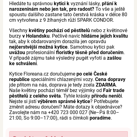
Hledáte tu správnou
kytici k
vyznání lásky,
přání k
narozeninám nebo jen tak, pro radost?
To vše a ještě
spoustu dalšího zastane tato čerstvá kráska v délce 80
cm vytvořena z 9 žíhaných růží SPARK CONDOR.
Všechny
květiny pochází od pěstitelů
nebo z květinové
burzy
v Holandsku
. Pečlivě navíc
hlídáme jejich kvalitu
tak, aby k obdarovaným dorazila jen opravdu
nejčerstvější možná kytice
. Samotnou kytici pak
uvážou
profesionální
floristky těsně před doručením
.
V případě zájmu také výsledný pugét vyfotí a
zašlou
ke schválení
.
Kytice Floreana.cz doručujeme
po celé České
republice
speciálními chlazenými vozy.
Cena dopravy
jde přitom na nás, doprava je tedy zcela
ZDARMA
.
Naše květiny pochází téměř bez výjimky od
Fair trade
pěstitelů z celého světa
. Tyhle krásky
přírodu neničí
.
Nejste si jistí
výběrem správné kytice
? Potřebujete
změnit adresu doručení? Máte dotazy k objednávce?
Zavolejte nám na +420 723 000 027 (Ne–Pá 8:00–
21:00, So 9:00–17:00), rádi s čímkoli
poradíme
.