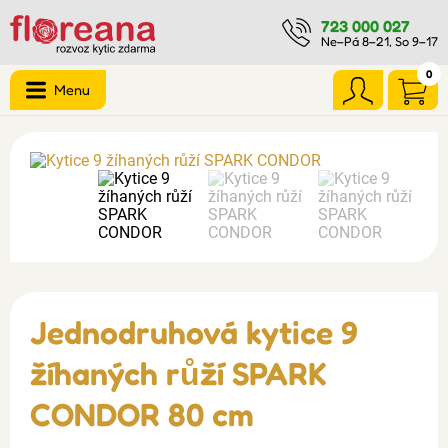
723 000 027
Ne–Pá 8–21, So 9–17
0
Menu
Jednodruhová kytice 9
žíhaných růží SPARK
CONDOR 80 cm