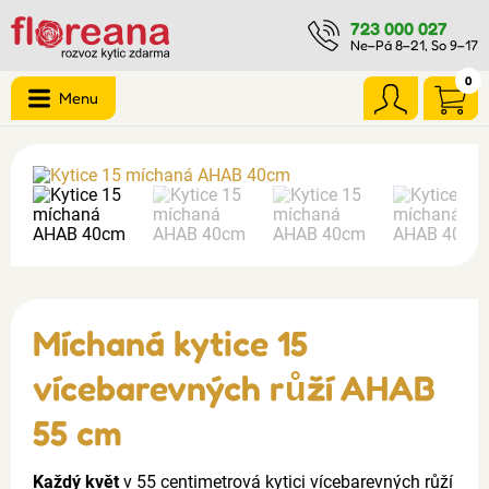
723 000 027
Ne–Pá 8–21, So 9–17
0
Menu
Míchaná kytice 15
vícebarevných růží AHAB
55 cm
Každý květ
v 55 centimetrová kytici vícebarevných růží