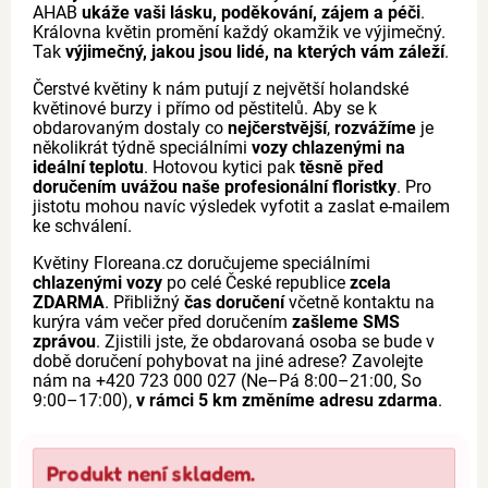
AHAB
ukáže vaši lásku, poděkování, zájem a péči
.
Královna květin promění každý okamžik ve výjimečný.
Tak
výjimečný, jakou jsou lidé, na kterých vám záleží
.
Čerstvé květiny k nám putují z největší holandské
květinové burzy i přímo od pěstitelů. Aby se k
obdarovaným dostaly co
nejčerstvější
,
rozvážíme
je
několikrát týdně speciálními
vozy chlazenými na
ideální teplotu
. Hotovou kytici pak
těsně před
doručením uvážou naše profesionální floristky
. Pro
jistotu mohou navíc výsledek vyfotit a zaslat e-mailem
ke schválení.
Květiny Floreana.cz doručujeme speciálními
chlazenými vozy
po celé České republice
zcela
ZDARMA
. Přibližný
čas doručení
včetně kontaktu na
kurýra vám večer před doručením
zašleme SMS
zprávou
. Zjistili jste, že obdarovaná osoba se bude v
době doručení pohybovat na jiné adrese? Zavolejte
nám na +420 723 000 027 (Ne–Pá 8:00–21:00, So
9:00–17:00),
v rámci 5 km změníme adresu zdarma
.
Produkt není skladem.