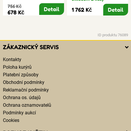
756 Kč
Detail
1 762 Kč
Detail
678 Kč
ID produktu 76089
ZÁKAZNICKÝ SERVIS
Kontakty
Poloha kurýrů
Platební způsoby
Obchodní podmínky
Reklamační podmínky
Ochrana os. údajů
Ochrana oznamovatelů
Podmínky aukcí
Cookies