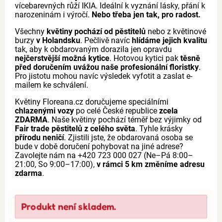
vícebarevných růží IKIA. Ideální k vyznání lásky, přání k
narozeninám i výročí.
Nebo třeba jen tak, pro radost.
Všechny
květiny pochází od pěstitelů
nebo z květinové
burzy
v Holandsku
. Pečlivě navíc
hlídáme jejich kvalitu
tak, aby k obdarovaným dorazila jen opravdu
nejčerstvější možná kytice
. Hotovou kytici pak
těsně
před doručením uvážou naše profesionální floristky
.
Pro jistotu mohou navíc výsledek vyfotit a zaslat e-
mailem ke schválení.
Květiny Floreana.cz doručujeme speciálními
chlazenými vozy
po celé České republice
zcela
ZDARMA
. Naše květiny pochází téměř bez výjimky od
Fair trade pěstitelů z celého světa
. Tyhle krásky
přírodu neničí
. Zjistili jste, že obdarovaná osoba se
bude v době doručení pohybovat na jiné adrese?
Zavolejte nám na +420 723 000 027 (Ne–Pá 8:00–
21:00, So 9:00–17:00),
v rámci 5 km změníme adresu
zdarma
.
Produkt není skladem.