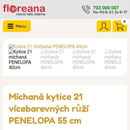
723 000 027
Ne–Pá 8–21, So 9–17
0
Menu
Míchaná kytice 21
vícebarevných růží
PENELOPA 55 cm