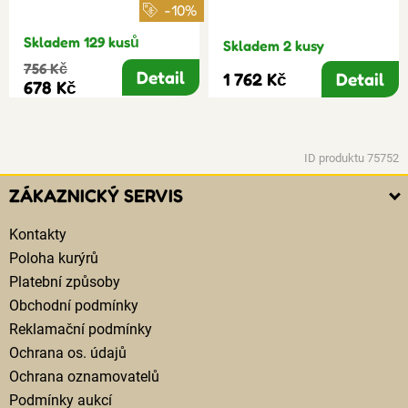
-10%
Skladem 129 kusů
Skladem 2 kusy
756 Kč
Detail
1 762 Kč
Detail
678 Kč
ID produktu 75752
ZÁKAZNICKÝ SERVIS
Kontakty
Poloha kurýrů
Platební způsoby
Obchodní podmínky
Reklamační podmínky
Ochrana os. údajů
Ochrana oznamovatelů
Podmínky aukcí