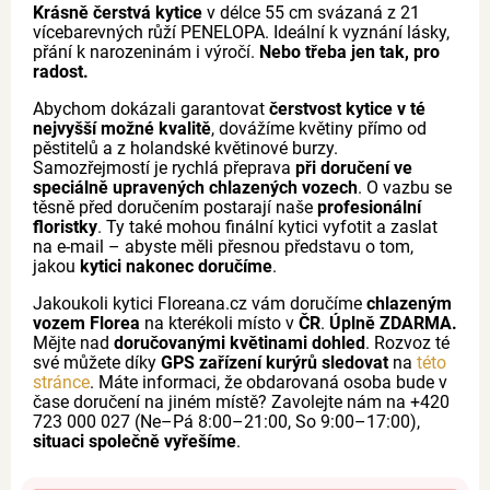
Krásně čerstvá kytice
v délce 55 cm svázaná z 21
vícebarevných růží PENELOPA. Ideální k vyznání lásky,
přání k narozeninám i výročí.
Nebo třeba jen tak, pro
radost.
Abychom dokázali garantovat
čerstvost kytice v té
nejvyšší možné kvalitě
, dovážíme květiny přímo od
pěstitelů a z holandské květinové burzy.
Samozřejmostí je rychlá přeprava
při doručení ve
speciálně upravených chlazených vozech
. O vazbu se
těsně před doručením postarají naše
profesionální
floristky
. Ty také mohou finální kytici vyfotit a zaslat
na e-mail – abyste měli přesnou představu o tom,
jakou
kytici nakonec doručíme
.
Jakoukoli kytici Floreana.cz vám doručíme
chlazeným
vozem Florea
na kterékoli místo v
ČR
.
Úplně ZDARMA.
Mějte nad
doručovanými květinami dohled
. Rozvoz té
své můžete díky
GPS zařízení kurýrů sledovat
na
této
stránce
. Máte informaci, že obdarovaná osoba bude v
čase doručení na jiném místě? Zavolejte nám na +420
723 000 027 (Ne–Pá 8:00–21:00, So 9:00–17:00),
situaci společně vyřešíme
.