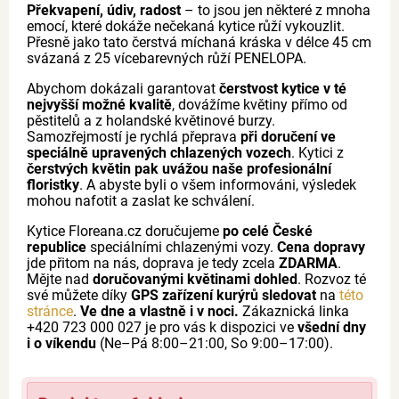
Překvapení, údiv, radost
– to jsou jen některé z mnoha
emocí, které dokáže nečekaná kytice růží vykouzlit.
Přesně jako tato čerstvá míchaná kráska v délce 45 cm
svázaná z 25 vícebarevných růží PENELOPA.
Abychom dokázali garantovat
čerstvost kytice v té
nejvyšší možné kvalitě
, dovážíme květiny přímo od
pěstitelů a z holandské květinové burzy.
Samozřejmostí je rychlá přeprava
při doručení ve
speciálně upravených chlazených vozech
. Kytici z
čerstvých květin pak uvážou naše profesionální
floristky
. A abyste byli o všem informováni, výsledek
mohou nafotit a zaslat ke schválení.
Kytice Floreana.cz doručujeme
po celé České
republice
speciálními chlazenými vozy.
Cena dopravy
jde přitom na nás, doprava je tedy zcela
ZDARMA
.
Mějte nad
doručovanými květinami dohled
. Rozvoz té
své můžete díky
GPS zařízení kurýrů sledovat
na
této
stránce
.
Ve dne a vlastně i v noci.
Zákaznická linka
+420 723 000 027 je pro vás k dispozici ve
všední dny
i o víkendu
(Ne–Pá 8:00–21:00, So 9:00–17:00).