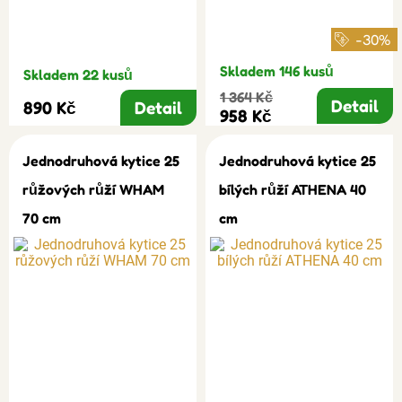
-30%
Skladem 146 kusů
Skladem 22 kusů
1 364 Kč
Detail
890 Kč
Detail
958 Kč
Jednodruhová kytice 25
Jednodruhová kytice 25
růžových růží WHAM
bílých růží ATHENA 40
70 cm
cm