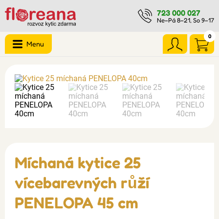
723 000 027
Ne–Pá 8–21, So 9–17
0
Menu
Míchaná kytice 25
vícebarevných růží
PENELOPA 45 cm