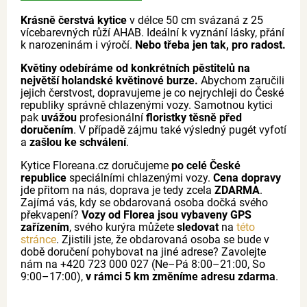
Krásně čerstvá kytice
v délce 50 cm svázaná z 25
vícebarevných růží AHAB. Ideální k vyznání lásky, přání
k narozeninám i výročí.
Nebo třeba jen tak, pro radost.
Květiny odebíráme od konkrétních pěstitelů na
největší holandské květinové burze.
Abychom zaručili
jejich čerstvost, dopravujeme je co nejrychleji do České
republiky správně chlazenými vozy. Samotnou kytici
pak
uvážou
profesionální
floristky těsně před
doručením
. V případě zájmu také výsledný pugét vyfotí
a
zašlou ke schválení
.
Kytice Floreana.cz doručujeme
po celé České
republice
speciálními chlazenými vozy.
Cena dopravy
jde přitom na nás, doprava je tedy zcela
ZDARMA
.
Zajímá vás, kdy se obdarovaná osoba dočká svého
překvapení?
Vozy od Florea jsou vybaveny GPS
zařízením
, svého kurýra můžete
sledovat
na
této
stránce
. Zjistili jste, že obdarovaná osoba se bude v
době doručení pohybovat na jiné adrese? Zavolejte
nám na +420 723 000 027 (Ne–Pá 8:00–21:00, So
9:00–17:00),
v rámci 5 km změníme adresu zdarma
.