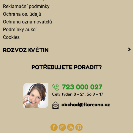
Reklamační podmínky
Ochrana os. údajů
Ochrana oznamovatelů
Podmínky aukcí
Cookies
ROZVOZ KVĚTIN
Kam doručujeme květiny
POTŘEBUJETE PORADIT?
Cena za doručení květin
Rozvoz květin chlazenými vozy
723 000 027
Doručení květin sledujete online
Kdo jsou lidé, kteří doručují kytice
Celý týden 8 - 21, So 9 - 17
Odkud květiny doručujeme
obchod@floreana.cz