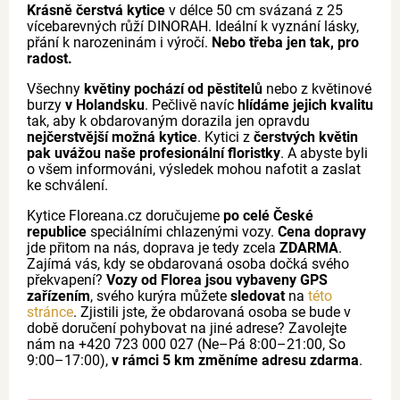
Krásně čerstvá kytice
v délce 50 cm svázaná z 25
vícebarevných růží DINORAH. Ideální k vyznání lásky,
přání k narozeninám i výročí.
Nebo třeba jen tak, pro
radost.
Všechny
květiny pochází od pěstitelů
nebo z květinové
burzy
v Holandsku
. Pečlivě navíc
hlídáme jejich kvalitu
tak, aby k obdarovaným dorazila jen opravdu
nejčerstvější možná kytice
. Kytici z
čerstvých květin
pak uvážou naše profesionální floristky
. A abyste byli
o všem informováni, výsledek mohou nafotit a zaslat
ke schválení.
Kytice Floreana.cz doručujeme
po celé České
republice
speciálními chlazenými vozy.
Cena dopravy
jde přitom na nás, doprava je tedy zcela
ZDARMA
.
Zajímá vás, kdy se obdarovaná osoba dočká svého
překvapení?
Vozy od Florea jsou vybaveny GPS
zařízením
, svého kurýra můžete
sledovat
na
této
stránce
. Zjistili jste, že obdarovaná osoba se bude v
době doručení pohybovat na jiné adrese? Zavolejte
nám na +420 723 000 027 (Ne–Pá 8:00–21:00, So
9:00–17:00),
v rámci 5 km změníme adresu zdarma
.