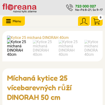
723 000 027
Ne–Pá 8–21, So 9–17
0
Menu
Míchaná kytice 25
vícebarevných růží
DINORAH 50 cm