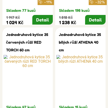
-11%
-32%
Skladem 77 kusů
Skladem 198 kusů
1 147 Kč
1 818 Kč
Detail
Detail
1 024 Kč
1 238 Kč
Jednodruhová kytice 35
Jednodruhová kytice 35
červených růží RED
bílých růží ATHENA 40
TORCH 60 cm
cm
Skladem 47 kusů
Skladem 15 kusů