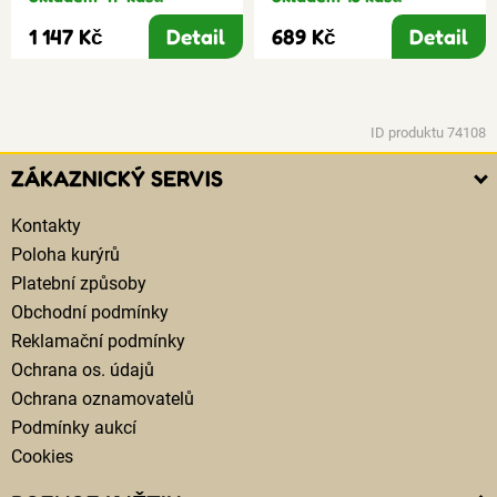
1 147 Kč
Detail
689 Kč
Detail
ID produktu 74108
ZÁKAZNICKÝ SERVIS
Kontakty
Poloha kurýrů
Platební způsoby
Obchodní podmínky
Reklamační podmínky
Ochrana os. údajů
Ochrana oznamovatelů
Podmínky aukcí
Cookies