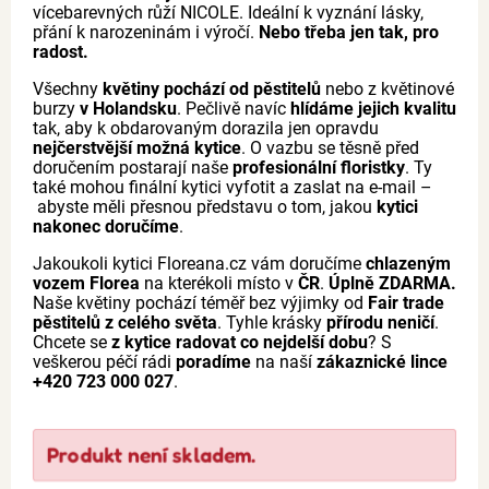
vícebarevných růží NICOLE. Ideální k vyznání lásky,
přání k narozeninám i výročí.
Nebo třeba jen tak, pro
radost.
Všechny
květiny pochází od pěstitelů
nebo z květinové
burzy
v Holandsku
. Pečlivě navíc
hlídáme jejich kvalitu
tak, aby k obdarovaným dorazila jen opravdu
nejčerstvější možná kytice
. O vazbu se těsně před
doručením postarají naše
profesionální floristky
. Ty
také mohou finální kytici vyfotit a zaslat na e-mail –
abyste měli přesnou představu o tom, jakou
kytici
nakonec doručíme
.
Jakoukoli kytici Floreana.cz vám doručíme
chlazeným
vozem Florea
na kterékoli místo v
ČR
.
Úplně ZDARMA.
Naše květiny pochází téměř bez výjimky od
Fair trade
pěstitelů z celého světa
. Tyhle krásky
přírodu neničí
.
Chcete se
z kytice radovat co nejdelší dobu
? S
veškerou péčí rádi
poradíme
na naší
zákaznické lince
+420 723 000 027
.
Produkt není skladem.