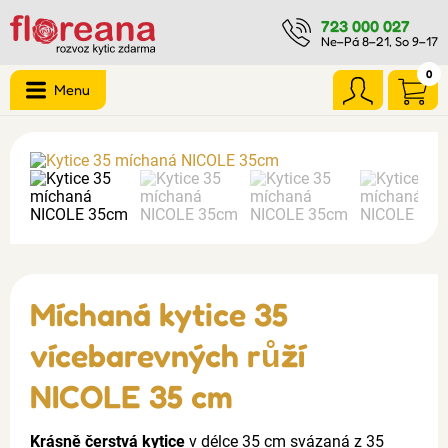
723 000 027
Ne–Pá 8–21, So 9–17
0
Menu
Míchaná kytice 35
vícebarevných růží
NICOLE 35 cm
Krásně čerstvá kytice
v délce 35 cm svázaná z 35