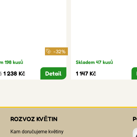
-32%
m 198 kusů
Skladem 47 kusů
1 238 Kč
Detail
1 147 Kč
č
ROZVOZ KVĚTIN
P
Kam doručujeme květiny