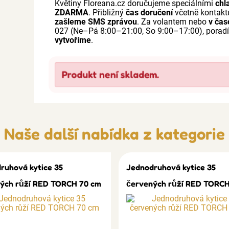
Květiny Floreana.cz doručujeme speciálními
chl
ZDARMA
. Přibližný
čas doručení
včetně kontakt
zašleme SMS zprávou
. Za volantem nebo
v ča
027 (Ne–Pá 8:00–21:00, So 9:00–17:00), porad
vytvoříme
.
Produkt není skladem.
Naše další nabídka z kategorie
ruhová kytice 35
Jednodruhová kytice 35
ých růží RED TORCH 70 cm
červených růží RED TORCH