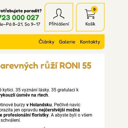
0
otřebujete poradit?
723 000 027
Přihlášení
Košík
e–Pá 8–21, So 9–17
Články
Galerie
Kontakty
barevných růží RONI 55
kytici. 35 vyznání lásky. 35 gratulací k
 vykouzlí úsměv na rtech
.
ětinové burzy
v Holandsku
. Pečlivě navíc
orazila jen opravdu
nejčerstvější možná
 profesionální floristky
. A abyste byli o všem
 schválení.