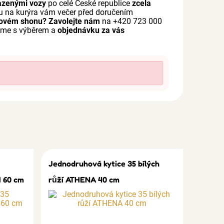
azenými vozy
po celé České republice
zcela
u na kurýra vám večer před doručením
sovém shonu?
Zavolejte nám
na +420 723 000
íme s výběrem a
objednávku za vás
Jednodruhová kytice 35 bílých
 60 cm
růží ATHENA 40 cm