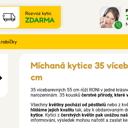
P
Rozvoz kytic
ZDARMA
N
krabičky
Míchaná kytice 35 více
cm
35 vícebarevných 55 cm růží RONI v jedné krásné 
narozeninám. 35 kousků
čerstvé přírody, které
Všechny
květiny pochází od pěstitelů
nebo z kv
hlídáme jejich kvalitu
tak, aby k obdarovaným d
kytice
. Kytici z
čerstvých květin pak uvážou naše
informováni, výsledek mohou nafotit a zaslat ke