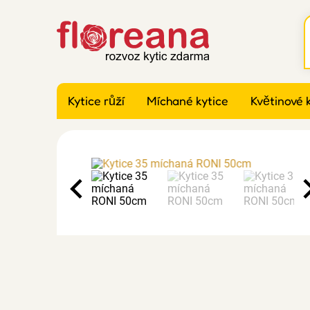
Kytice růží
Míchané kytice
Květinové 