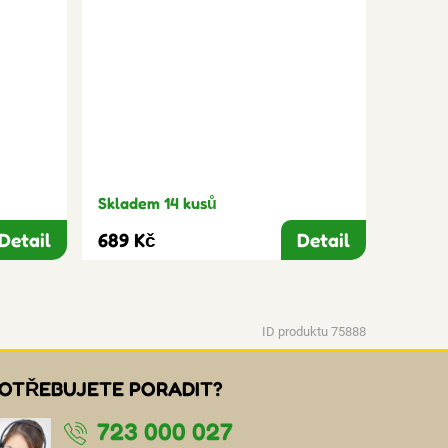
Skladem 14 kusů
Detail
689 Kč
Detail
ID produktu 75888
OTŘEBUJETE PORADIT?
723 000 027