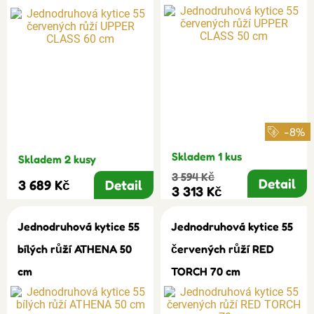
-8%
Skladem 1 kus
Skladem 2 kusy
3 594 Kč
Detail
3 689 Kč
Detail
3 313 Kč
Jednodruhová kytice 55
Jednodruhová kytice 55
bílých růží ATHENA 50
červených růží RED
cm
TORCH 70 cm