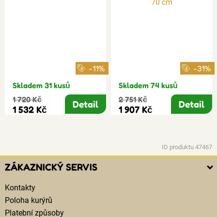
-11%
-31%
Skladem 31 kusů
Skladem 74 kusů
1 720 Kč
2 751 Kč
Detail
Detail
1 532 Kč
1 907 Kč
ID produktu 47467
ZÁKAZNICKÝ SERVIS
Kontakty
Poloha kurýrů
Platební způsoby