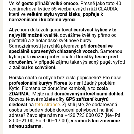
Velké
gesto přináší velké emoce
. Přesně jako tato 40
centimetrová kytice 55 vícebarevných růží CLAUDIA,
která ve
velkém stylu vyzná lásku, popřeje k
narozeninám i kulatému výročí
.
Abychom dokázali garantovat
čerstvost kytice v té
nejvyšší možné kvalitě
, dovážíme květiny přímo od
pěstitelů a z holandské květinové burzy.
Samozřejmostí je rychlá přeprava
při doručení ve
speciálně upravených chlazených vozech
. Samotnou
kytici pak
uvážou
profesionální
floristky těsně před
doručením
. V případě zájmu také výsledný pugét vyfotí
a
zašlou ke schválení
.
Horská chata či obydlí bez čísla popisného? Pro naše
profesionální kurýry Florea
to není žádný problém.
Kytici Floreana.cz doručíme kamkoli, a to
zcela
ZDARMA
. Mějte nad
doručovanými květinami dohled
.
Rozvoz té své můžete díky
GPS zařízení kurýrů
sledovat
na
této stránce
. Zjistili jste, že obdarovaná
osoba se bude v době doručení pohybovat na jiné
adrese? Zavolejte nám na +420 723 000 027 (Ne–Pá
8:00–21:00, So 9:00–17:00),
v rámci 5 km změníme
adresu zdarma
.