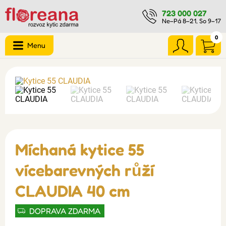
723 000 027
Ne–Pá 8–21, So 9–17
0
Menu
Míchaná kytice 55
vícebarevných růží
CLAUDIA 40 cm
DOPRAVA ZDARMA