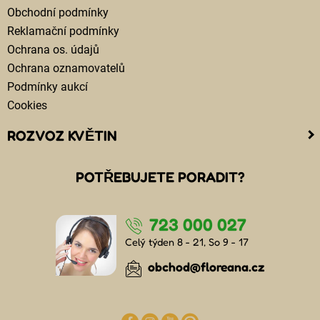
Obchodní podmínky
Reklamační podmínky
Ochrana os. údajů
Ochrana oznamovatelů
Podmínky aukcí
Cookies
ROZVOZ KVĚTIN
Kam doručujeme květiny
POTŘEBUJETE PORADIT?
Cena za doručení květin
Rozvoz květin chlazenými vozy
723 000 027
Doručení květin sledujete online
Kdo jsou lidé, kteří doručují kytice
Celý týden 8 - 21, So 9 - 17
Odkud květiny doručujeme
obchod@floreana.cz