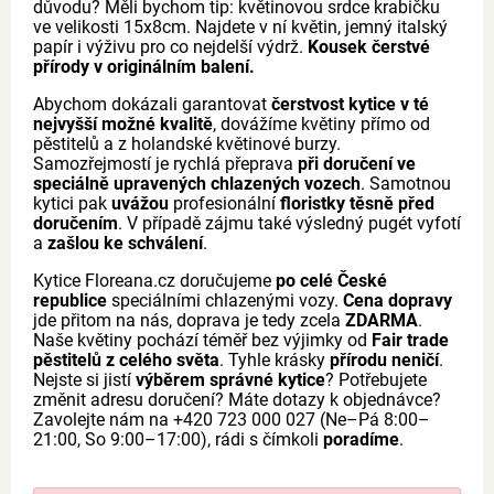
důvodu? Měli bychom tip: květinovou srdce krabičku
ve velikosti 15x8cm. Najdete v ní květin, jemný italský
papír i výživu pro co nejdelší výdrž.
Kousek čerstvé
přírody v originálním balení.
Abychom dokázali garantovat
čerstvost kytice v té
nejvyšší možné kvalitě
, dovážíme květiny přímo od
pěstitelů a z holandské květinové burzy.
Samozřejmostí je rychlá přeprava
při doručení ve
speciálně upravených chlazených vozech
. Samotnou
kytici pak
uvážou
profesionální
floristky těsně před
doručením
. V případě zájmu také výsledný pugét vyfotí
a
zašlou ke schválení
.
Kytice Floreana.cz doručujeme
po celé České
republice
speciálními chlazenými vozy.
Cena dopravy
jde přitom na nás, doprava je tedy zcela
ZDARMA
.
Naše květiny pochází téměř bez výjimky od
Fair trade
pěstitelů z celého světa
. Tyhle krásky
přírodu neničí
.
Nejste si jistí
výběrem správné kytice
? Potřebujete
změnit adresu doručení? Máte dotazy k objednávce?
Zavolejte nám na +420 723 000 027 (Ne–Pá 8:00–
21:00, So 9:00–17:00), rádi s čímkoli
poradíme
.