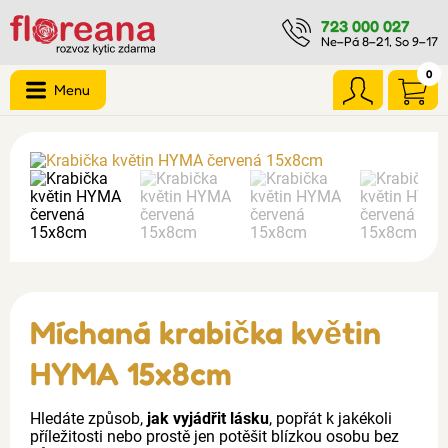
723 000 027
Ne–Pá 8–21, So 9–17
0
Menu
Míchaná krabička květin
HYMA 15x8cm
Hledáte způsob,
jak vyjádřit lásku
, popřát k jakékoli
příležitosti nebo prostě jen potěšit blízkou osobu bez