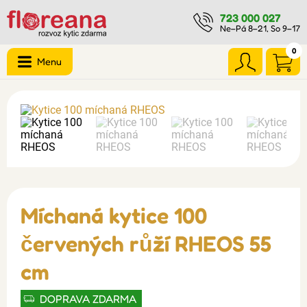
723 000 027
Ne–Pá 8–21, So 9–17
0
Menu
Míchaná kytice 100
červených růží RHEOS 55
cm
DOPRAVA ZDARMA