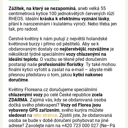
Zážitek, na který se nezapomíná
, aneb velká 55
centimetrová kytice 100 jednokvětých červených růží
RHEOS. Ideální
kráska k efektnímu vyznání lásky
,
přání k narozeninám i kulatému výročí. Nebo třeba jen
tak, pro radost.
Čerstvé květiny k nám putují z největší holandské
květinové burzy i přímo od pěstitelů. Aby se k
obdarovaným dostaly co
nejčerstvější
,
rozvážíme
je
několikrát týdně speciálními
vozy chlazenými na
ideální teplotu
. O vazbu se těsně před doručením
postarají naše
profesionální floristky
. Ty také mohou
finální kytici vyfotit a zaslat na e-mail – abyste měli
přesnou představu o tom, jakou
kytici nakonec
doručíme
.
Květiny Floreana.cz doručujeme speciálními
chlazenými vozy
po celé České republice
zcela
ZDARMA
. Zajímá vás, kdy se obdarovaná osoba
dočká svého překvapení?
Vozy od Florea jsou
vybaveny GPS zařízením
, svého kurýra můžete
sledovat
na
této stránce
. Zjistili jste, že obdarovaná
osoba se bude v době doručení pohybovat na jiné
adrese? Zavolejte nám na +420 723 000 027 (Ne–Pá