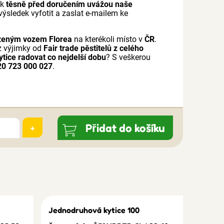
ak
těsně před doručením uvážou naše
výsledek vyfotit a zaslat e-mailem ke
zeným vozem Florea
na kterékoli místo v
ČR
.
z výjimky od
Fair trade pěstitelů z celého
ytice radovat co nejdelší dobu
? S veškerou
20 723 000 027
.
Přidat do košíku
+
Jednodruhová kytice 100