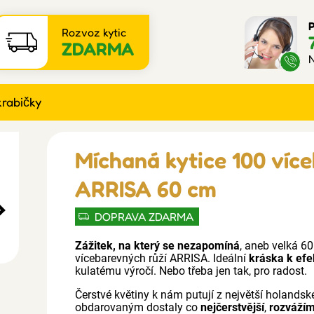
P
Rozvoz kytic
ZDARMA
N
krabičky
Míchaná kytice 100 víc
ARRISA 60 cm
DOPRAVA ZDARMA
Zážitek, na který se nezapomíná
, aneb velká 6
vícebarevných růží ARRISA. Ideální
kráska k efe
kulatému výročí. Nebo třeba jen tak, pro radost.
Čerstvé květiny k nám putují z největší holandské
obdarovaným dostaly co
nejčerstvější
,
rozváží