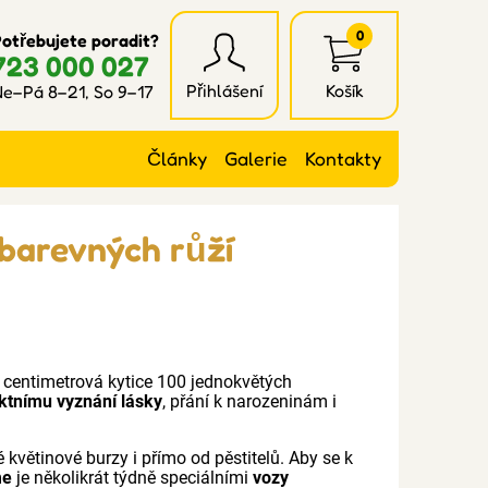
0
otřebujete poradit?
723 000 027
Přihlášení
Košík
e–Pá 8–21, So 9–17
Články
Galerie
Kontakty
ebarevných růží
0 centimetrová kytice 100 jednokvětých
ktnímu vyznání lásky
, přání k narozeninám i
 květinové burzy i přímo od pěstitelů. Aby se k
me
je několikrát týdně speciálními
vozy