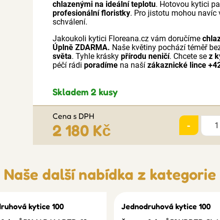
chlazenými na ideální teplotu
. Hotovou kytici p
profesionální floristky
. Pro jistotu mohou navíc 
schválení.
Jakoukoli kytici Floreana.cz vám doručíme
chla
Úplně ZDARMA.
Naše květiny pochází téměř be
světa
. Tyhle krásky
přírodu neničí
. Chcete se
z k
péčí rádi
poradíme
na naší
zákaznické lince +4
Skladem 2 kusy
Cena s DPH
-
2 180 Kč
Naše další nabídka z kategorie
ruhová kytice 100
Jednodruhová kytice 100