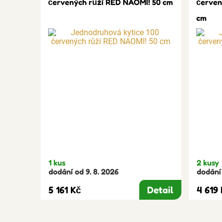
červených růží RED NAOMI! 50 cm
červen
cm
1 kus
2 kusy
dodání od 9. 8. 2026
dodání 
5 161 Kč
Detail
4 619