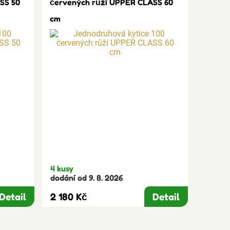
SS 50
červených růží UPPER CLASS 60
cm
4 kusy
dodání od 9. 8. 2026
Detail
2 180 Kč
Detail