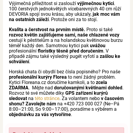
Výjimečná příležitost si zaslouží
výjimečnou kytici
.
100 čerstvých jednokvětých vícebarevných 40 cm růží
DEVORIA spojí svou krásu, aby ukázaly,
jak moc vám
na ostatních záleží
. Protože oni za to stojí.
Kvalita a čerstvost na prvním místě.
Proto si také
rozvoz květin zajišťujeme sami, naše chlazené vozy
cestují k pěstitelům a na holandskou květinovou burzu
téměř každý den. Samotnou kytici pak
uvážou
profesionální
floristky těsně před doručením
. V
případě zájmu také výsledný pugét vyfotí a
zašlou ke
schválení
.
Horská chata či obydlí bez čísla popisného? Pro naše
profesionální kurýry Florea
to není žádný problém.
Kytici Floreana.cz doručíme kamkoli, a to
zcela
ZDARMA
. Mějte nad
doručovanými květinami dohled
.
Rozvoz té své můžete díky
GPS zařízení kurýrů
sledovat
na
této stránce
. Za volantem nebo
v časovém
shonu?
Zavolejte nám
na +420 723 000 027 (Ne–Pá
8:00–21:00, So 9:00–17:00), poradíme s výběrem a
objednávku za vás vytvoříme
.