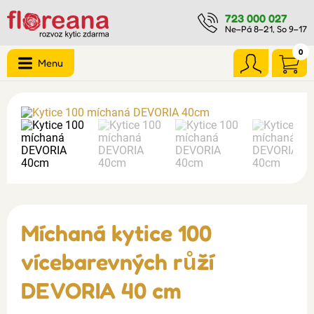
723 000 027
Ne–Pá 8–21, So 9–17
0
Menu
Míchaná kytice 100
vícebarevných růží
DEVORIA 40 cm