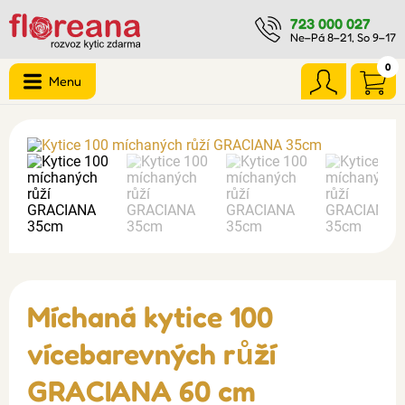
723 000 027
Ne–Pá 8–21, So 9–17
0
Menu
Míchaná kytice 100
vícebarevných růží
GRACIANA 60 cm