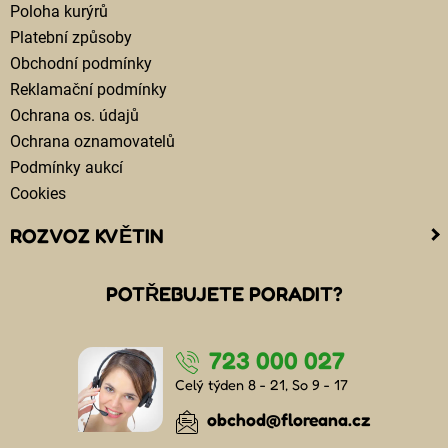
Poloha kurýrů
Platební způsoby
Obchodní podmínky
Reklamační podmínky
Ochrana os. údajů
Ochrana oznamovatelů
Podmínky aukcí
Cookies
ROZVOZ KVĚTIN
Kam doručujeme květiny
POTŘEBUJETE PORADIT?
Cena za doručení květin
Rozvoz květin chlazenými vozy
723 000 027
Doručení květin sledujete online
Kdo jsou lidé, kteří doručují kytice
Celý týden 8 - 21, So 9 - 17
Odkud květiny doručujeme
obchod@floreana.cz