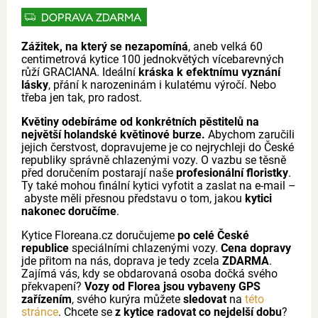
DOPRAVA ZDARMA
Zážitek, na který se nezapomíná
, aneb velká 60
centimetrová kytice 100 jednokvětých vícebarevných
růží GRACIANA. Ideální
kráska k efektnímu vyznání
lásky
, přání k narozeninám i kulatému výročí. Nebo
třeba jen tak, pro radost.
Květiny odebíráme od konkrétních pěstitelů na
největší holandské květinové burze.
Abychom zaručili
jejich čerstvost, dopravujeme je co nejrychleji do České
republiky správně chlazenými vozy. O vazbu se těsně
před doručením postarají naše
profesionální floristky
.
Ty také mohou finální kytici vyfotit a zaslat na e-mail –
abyste měli přesnou představu o tom, jakou
kytici
nakonec doručíme
.
Kytice Floreana.cz doručujeme
po celé České
republice
speciálními chlazenými vozy.
Cena dopravy
jde přitom na nás, doprava je tedy zcela
ZDARMA
.
Zajímá vás, kdy se obdarovaná osoba dočká svého
překvapení?
Vozy od Florea jsou vybaveny GPS
zařízením
, svého kurýra můžete
sledovat
na
této
stránce
. Chcete se
z kytice radovat co nejdelší dobu
?