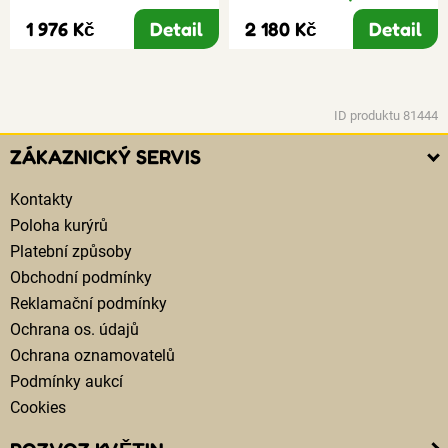
1 976 Kč
Detail
2 180 Kč
Detail
ID produktu 81444
ZÁKAZNICKÝ SERVIS
Kontakty
Poloha kurýrů
Platební způsoby
Obchodní podmínky
Reklamační podmínky
Ochrana os. údajů
Ochrana oznamovatelů
Podmínky aukcí
Cookies