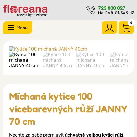
723 000 027
Ne–Pá 8–21, So 9–17
0
Menu
Míchaná kytice 100
vícebarevných růží JANNY
70 cm
Nechte za sebe promluvit
úchvatně velkou kytici růží
.