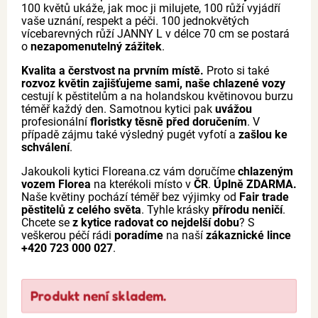
100 květů ukáže, jak moc ji milujete, 100 růží vyjádří
vaše uznání, respekt a péči. 100 jednokvětých
vícebarevných růží JANNY L v délce 70 cm se postará
o
nezapomenutelný zážitek
.
Kvalita a čerstvost na prvním místě.
Proto si také
rozvoz květin zajišťujeme sami, naše chlazené vozy
cestují k pěstitelům a na holandskou květinovou burzu
téměř každý den. Samotnou kytici pak
uvážou
profesionální
floristky těsně před doručením
. V
případě zájmu také výsledný pugét vyfotí a
zašlou ke
schválení
.
Jakoukoli kytici Floreana.cz vám doručíme
chlazeným
vozem Florea
na kterékoli místo v
ČR
.
Úplně ZDARMA.
Naše květiny pochází téměř bez výjimky od
Fair trade
pěstitelů z celého světa
. Tyhle krásky
přírodu neničí
.
Chcete se
z kytice radovat co nejdelší dobu
? S
veškerou péčí rádi
poradíme
na naší
zákaznické lince
+420 723 000 027
.
Produkt není skladem.