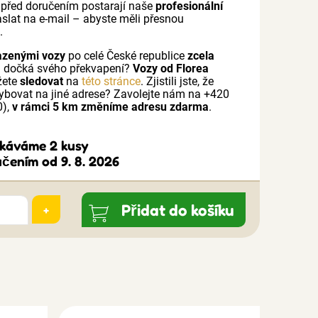
ě před doručením postarají naše
profesionální
zaslat na e-mail – abyste měli přesnou
e
.
azenými vozy
po celé České republice
zcela
a dočká svého překvapení?
Vozy od Florea
žete
sledovat
na
této stránce
. Zjistili jste, že
bovat na jiné adrese? Zavolejte nám na +420
0),
v rámci 5 km změníme adresu zdarma
.
ekáváme 2 kusy
čením od 9. 8. 2026
Přidat do košíku
+