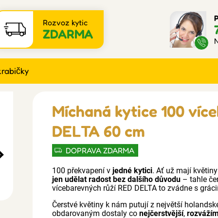
P
Rozvoz kytic
ZDARMA
N
krabičky
Míchaná kytice 100 víc
DELTA 60 cm
DOPRAVA ZDARMA
100 překvapení v
jedné kytici
. Ať už mají květin
jen udělat radost bez dalšího důvodu
– tahle če
vícebarevných růží RED DELTA to zvádne s grácií
Čerstvé květiny k nám putují z největší holandské
obdarovaným dostaly co
nejčerstvější
,
rozváží