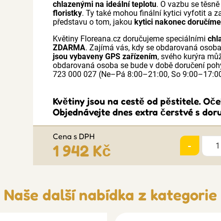
chlazenými na ideální teplotu
. O vazbu se těsn
floristky
. Ty také mohou finální kytici vyfotit a 
představu o tom, jakou
kytici nakonec doručím
Květiny Floreana.cz doručujeme speciálními
chl
ZDARMA
. Zajímá vás, kdy se obdarovaná osob
jsou vybaveny GPS zařízením
, svého kurýra mů
obdarovaná osoba se bude v době doručení pohy
723 000 027 (Ne–Pá 8:00–21:00, So 9:00–17:0
Květiny jsou na cestě od pěstitele. Oč
Objednávejte dnes extra čerstvé s doru
Cena s DPH
-
1 942 Kč
Naše další nabídka z kategorie