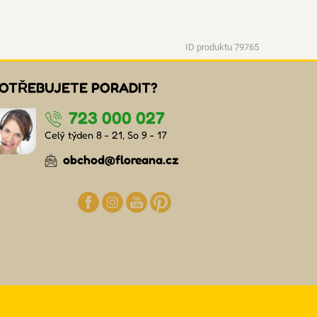
ID produktu 79765
OTŘEBUJETE PORADIT?
723 000 027
Celý týden 8 - 21, So 9 - 17
obchod@floreana.cz