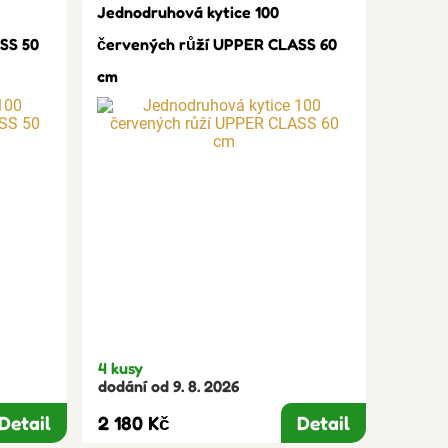
Jednodruhová kytice 100
SS 50
červených růží UPPER CLASS 60
cm
4 kusy
dodání od 9. 8. 2026
Detail
2 180 Kč
Detail