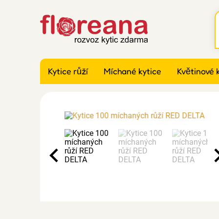
Kytice růží
Míchané kytice
Květinové 