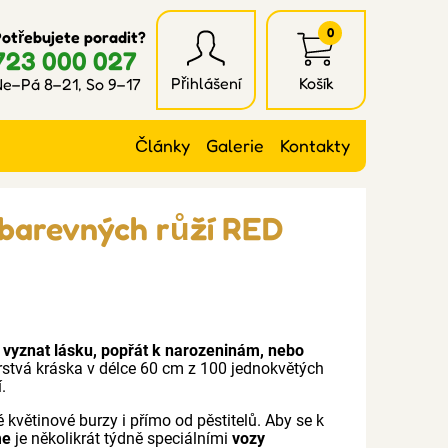
0
otřebujete poradit?
723 000 027
Přihlášení
Košík
e–Pá 8–21, So 9–17
Články
Galerie
Kontakty
ebarevných růží RED
y
vyznat lásku, popřát k narozeninám, nebo
rstvá kráska v délce 60 cm z 100 jednokvětých
.
 květinové burzy i přímo od pěstitelů. Aby se k
me
je několikrát týdně speciálními
vozy