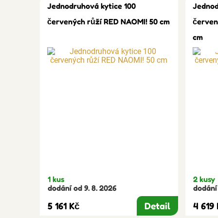
Jednodruhová kytice 100
Jednod
červených růží RED NAOMI! 50 cm
červen
cm
1 kus
2 kusy
dodání od 9. 8. 2026
dodání 
5 161 Kč
Detail
4 619