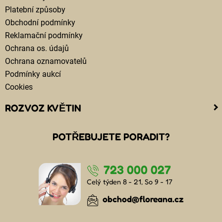
Platební způsoby
Obchodní podmínky
Reklamační podmínky
Ochrana os. údajů
Ochrana oznamovatelů
Podmínky aukcí
Cookies
ROZVOZ KVĚTIN
Kam doručujeme květiny
POTŘEBUJETE PORADIT?
Cena za doručení květin
Rozvoz květin chlazenými vozy
723 000 027
Doručení květin sledujete online
Kdo jsou lidé, kteří doručují kytice
Celý týden 8 - 21, So 9 - 17
Odkud květiny doručujeme
obchod@floreana.cz