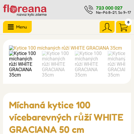
723 000 027
Ne–Pá 8–21, So 9–17
0
Menu
Míchaná kytice 100
vícebarevných růží WHITE
GRACIANA 50 cm