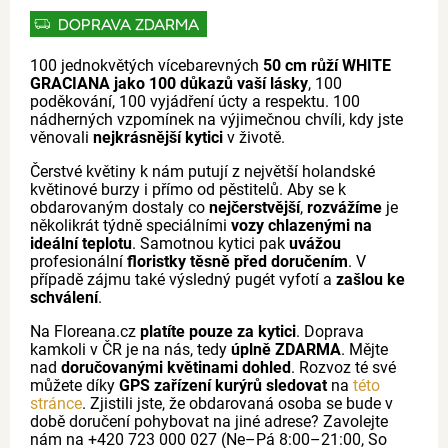
DOPRAVA ZDARMA
100 jednokvětých vícebarevných
50 cm růží WHITE
GRACIANA jako 100 důkazů vaší lásky
, 100
poděkování, 100 vyjádření úcty a respektu. 100
nádherných vzpomínek na výjimečnou chvíli, kdy jste
věnovali
nejkrásnější kytici
v životě.
Čerstvé květiny k nám putují z největší holandské
květinové burzy i přímo od pěstitelů. Aby se k
obdarovaným dostaly co
nejčerstvější
,
rozvážíme
je
několikrát týdně speciálními
vozy chlazenými na
ideální teplotu
. Samotnou kytici pak
uvážou
profesionální
floristky těsně před doručením
. V
případě zájmu také výsledný pugét vyfotí a
zašlou ke
schválení
.
Na Floreana.cz
platíte pouze za kytici
. Doprava
kamkoli v ČR je na nás, tedy
úplně ZDARMA
. Mějte
nad
doručovanými květinami dohled
. Rozvoz té své
můžete díky
GPS zařízení kurýrů sledovat
na
této
stránce
. Zjistili jste, že obdarovaná osoba se bude v
době doručení pohybovat na jiné adrese? Zavolejte
nám na +420 723 000 027 (Ne–Pá 8:00–21:00, So