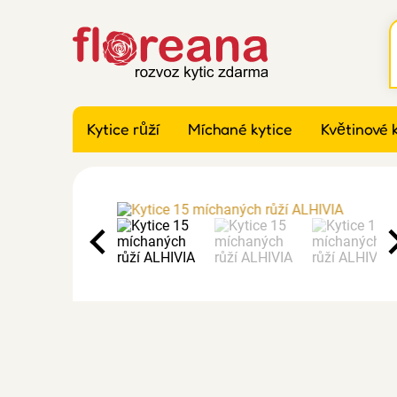
Kytice růží
Míchané kytice
Květinové 