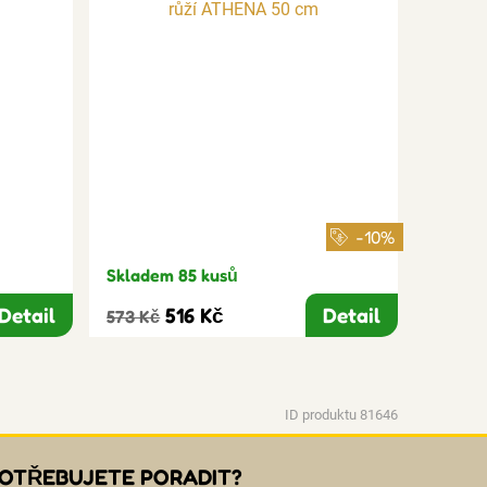
-10%
Skladem 85 kusů
Detail
516 Kč
Detail
573 Kč
ID produktu 81646
OTŘEBUJETE PORADIT?