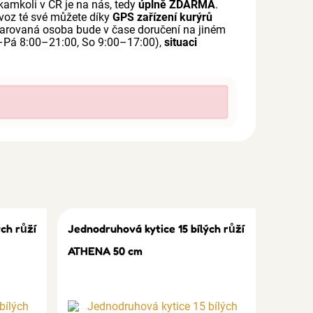
kamkoli v ČR je na nás, tedy
úplně ZDARMA
.
voz té své můžete díky
GPS zařízení kurýrů
darovaná osoba bude v čase doručení na jiném
–Pá 8:00–21:00, So 9:00–17:00),
situaci
ch růží
Jednodruhová kytice 15 bílých růží
ATHENA 50 cm