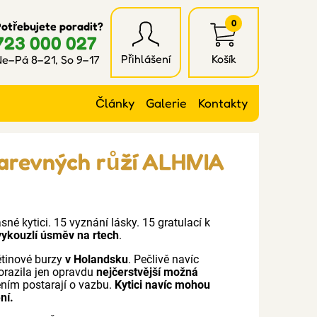
0
otřebujete poradit?
723 000 027
Přihlášení
Košík
e–Pá 8–21, So 9–17
Články
Galerie
Kontakty
barevných růží ALHIVIA
né kytici. 15 vyznání lásky. 15 gratulací k
 vykouzlí úsměv na rtech
.
ětinové burzy
v Holandsku
. Pečlivě navíc
orazila jen opravdu
nejčerstvější možná
čením postarají o vazbu.
Kytici navíc mohou
ní.