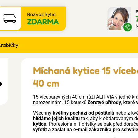
P
Rozvoz kytic
ZDARMA
N
krabičky
Míchaná kytice 15 více
40 cm
15 vícebarevných 40 cm růží ALHIVIA v jedné krás
narozeninám. 15 kousků
čerstvé přírody, které
Všechny
květiny pochází od pěstitelů
nebo z kv
hlídáme jejich kvalitu
tak, aby k obdarovaným d
kytice
. Profesionální floristky se pak před doru
vyfotit a zaslat na e-mail zákazníka pro schvále