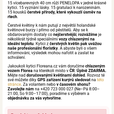
15 vícebarevných 40 cm růží PENELOPA v jedné krásné
kytici. 15 vyznání lásky. 15 gratulací k narozeninám.
15 kousků
čerstvé přírody, které vykouzlí úsměv na
rtech
.
Čerstvé květiny k nám putují z největší holandské
květinové burzy i přímo od pěstitelů. Aby se k
obdarovaným dostaly co
nejčerstvější
,
rozvážíme
je
několikrát týdně speciálními
vozy chlazenými na
ideální teplotu
. Kytici z
čerstvých květin pak uvážou
naše profesionální floristky
. A abyste byli o všem
informováni, výsledek mohou nafotit a zaslat ke
schválení.
Jakoukoli kytici Floreana.cz vám doručíme
chlazeným
vozem Florea
na kterékoli místo v
ČR
.
Úplně ZDARMA.
Mějte nad
doručovanými květinami dohled
. Rozvoz té
své můžete díky
GPS zařízení kurýrů sledovat
na
této
stránce
. Za volantem nebo
v časovém shonu?
Zavolejte nám
na +420 723 000 027 (Ne–Pá 8:00–
21:00, So 9:00–17:00), poradíme s výběrem a
objednávku za vás vytvoříme
.