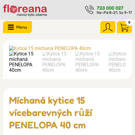
723 000 027
Ne–Pá 8–21, So 9–17
0
Menu
Míchaná kytice 15
vícebarevných růží
PENELOPA 40 cm