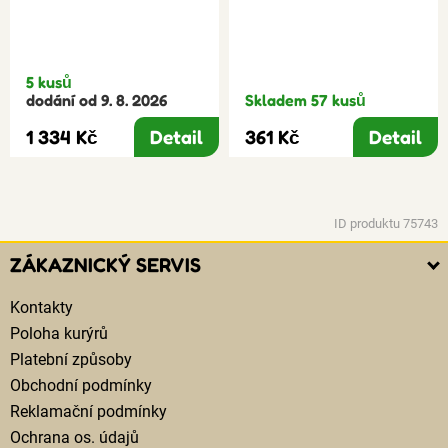
5 kusů
dodání od 9. 8. 2026
Skladem 57 kusů
1 334 Kč
Detail
361 Kč
Detail
ID produktu 75743
ZÁKAZNICKÝ SERVIS
Kontakty
Poloha kurýrů
Platební způsoby
Obchodní podmínky
Reklamační podmínky
Ochrana os. údajů