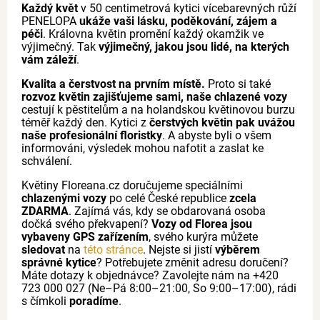
Každý květ
v 50 centimetrová kytici vícebarevných růží
PENELOPA
ukáže vaši lásku, poděkování, zájem a
péči
. Královna květin promění každý okamžik ve
výjimečný. Tak
výjimečný, jakou jsou lidé, na kterých
vám záleží
.
Kvalita a čerstvost na prvním místě.
Proto si také
rozvoz květin zajišťujeme sami, naše chlazené vozy
cestují k pěstitelům a na holandskou květinovou burzu
téměř každý den. Kytici z
čerstvých květin pak uvážou
naše profesionální floristky
. A abyste byli o všem
informováni, výsledek mohou nafotit a zaslat ke
schválení.
Květiny Floreana.cz doručujeme speciálními
chlazenými vozy
po celé České republice
zcela
ZDARMA
. Zajímá vás, kdy se obdarovaná osoba
dočká svého překvapení?
Vozy od Florea jsou
vybaveny GPS zařízením
, svého kurýra můžete
sledovat
na
této stránce
. Nejste si jistí
výběrem
správné kytice
? Potřebujete změnit adresu doručení?
Máte dotazy k objednávce? Zavolejte nám na +420
723 000 027 (Ne–Pá 8:00–21:00, So 9:00–17:00), rádi
s čímkoli
poradíme
.