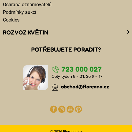
Ochrana oznamovatelů
Podmínky aukcí
Cookies
ROZVOZ KVĚTIN
Kam doručujeme květiny
POTŘEBUJETE PORADIT?
Cena za doručení květin
Rozvoz květin chlazenými vozy
723 000 027
Doručení květin sledujete online
Kdo jsou lidé, kteří doručují kytice
Celý týden 8 - 21, So 9 - 17
Odkud květiny doručujeme
obchod@floreana.cz
© 2026 Floreana.cz