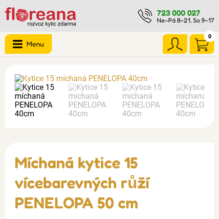
723 000 027
Ne–Pá 8–21, So 9–17
0
Menu
Míchaná kytice 15
vícebarevných růží
PENELOPA 50 cm