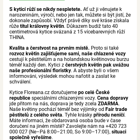
S kyticí růží se nikdy nespletete.
Ať už ji věnujete k
narozeninám, výročí, nebo jen tak, můžete si být jistí, že
dokonale zapůsobí. Vždyť právě díky své kráse získala
růže
titul královny květin
. Důkazem budiž tato 40
centimetrová kytice svázaná z 15 vícebarevných růží
THINA.
Kvalita a čerstvost na prvním místě.
Proto si také
rozvoz květin zajišťujeme sami, naše chlazené vozy
cestují k pěstitelům a na holandskou květinovou burzu
téměř každý den. Kytici z
čerstvých květin pak uvážou
naše profesionální floristky
. A abyste byli o všem
informováni, výsledek mohou nafotit a zaslat ke
schválení.
Kytice Floreana.cz doručujeme
po celé České
republice
speciálními chlazenými vozy.
Cena dopravy
jde přitom na nás, doprava je tedy zcela
ZDARMA
.
Naše květiny pochází téměř bez výjimky od
Fair trade
pěstitelů z celého světa
. Tyhle krásky
přírodu neničí
.
Máte informaci, že obdarovaná osoba bude v čase
doručení na jiném místě? Zavolejte nám na +420 723
000 027 (Ne–Pá 8:00–21:00, So 9:00–17:00),
situaci
společně vyřešíme
.