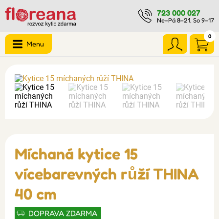
723 000 027
Ne–Pá 8–21, So 9–17
0
Menu
Míchaná kytice 15
vícebarevných růží THINA
40 cm
DOPRAVA ZDARMA