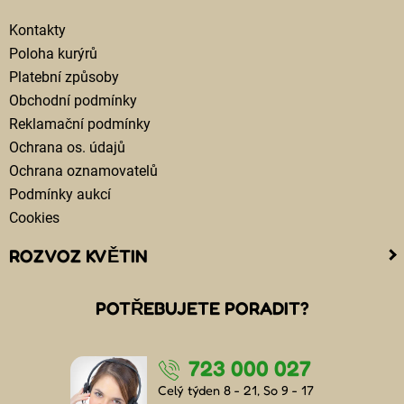
Kontakty
Poloha kurýrů
Platební způsoby
Obchodní podmínky
Reklamační podmínky
Ochrana os. údajů
Ochrana oznamovatelů
Podmínky aukcí
Cookies
ROZVOZ KVĚTIN
Kam doručujeme květiny
POTŘEBUJETE PORADIT?
Cena za doručení květin
Rozvoz květin chlazenými vozy
723 000 027
Doručení květin sledujete online
Kdo jsou lidé, kteří doručují kytice
Celý týden 8 - 21, So 9 - 17